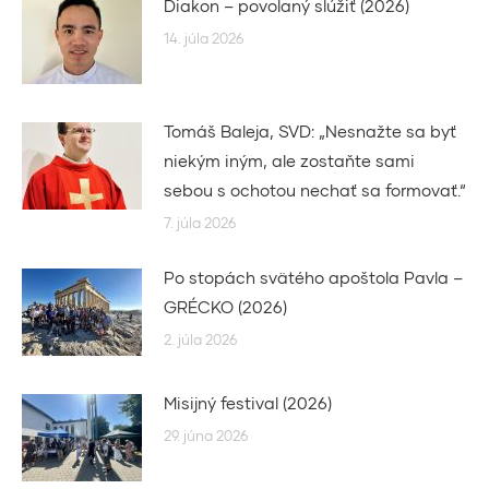
Diakon – povolaný slúžiť (2026)
14. júla 2026
Tomáš Baleja, SVD: „Nesnažte sa byť
niekým iným, ale zostaňte sami
sebou s ochotou nechať sa formovať.“
7. júla 2026
Po stopách svätého apoštola Pavla –
GRÉCKO (2026)
2. júla 2026
Misijný festival (2026)
29. júna 2026