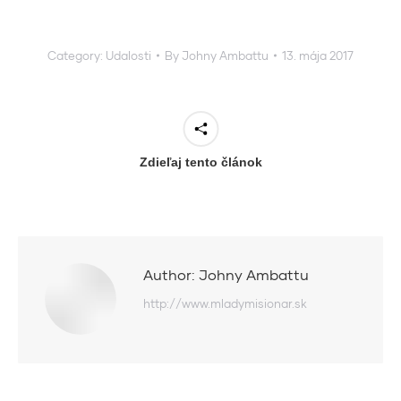
Category:
Udalosti
By
Johny Ambattu
13. mája 2017
Zdieľaj tento článok
Author:
Johny Ambattu
http://www.mladymisionar.sk