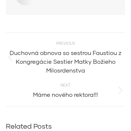
Post
PREVIOUS
navigation
Duchovná obnova so sestrou Faustiou z
Kongregácie Sestier Matky Božieho
Previous
post:
Milosrdenstva
NEXT
Máme nového rektora!!!
Next
post:
Related Posts