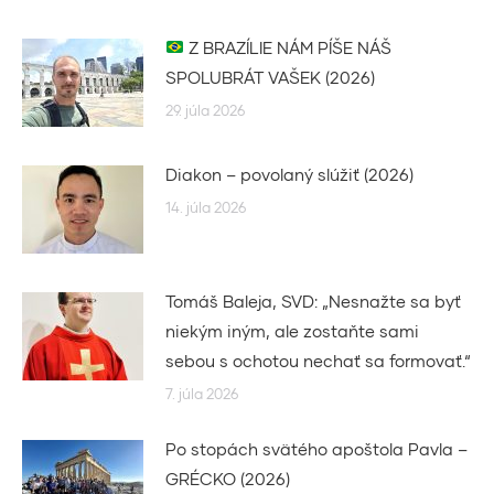
Z BRAZÍLIE NÁM PÍŠE NÁŠ
SPOLUBRÁT VAŠEK (2026)
29. júla 2026
Diakon – povolaný slúžiť (2026)
14. júla 2026
Tomáš Baleja, SVD: „Nesnažte sa byť
niekým iným, ale zostaňte sami
sebou s ochotou nechať sa formovať.“
7. júla 2026
Po stopách svätého apoštola Pavla –
GRÉCKO (2026)