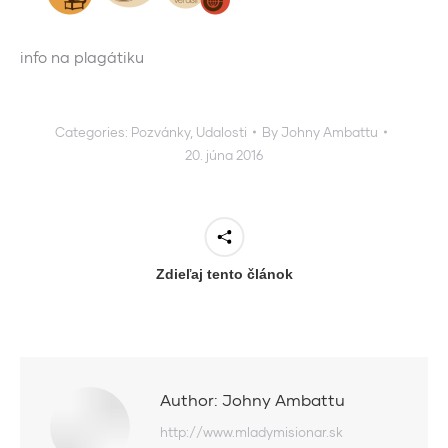
info na plagátiku
Categories:
Pozvánky
,
Udalosti
By
Johny Ambattu
20. júna 2016
Zdieľaj tento článok
Author:
Johny Ambattu
http://www.mladymisionar.sk