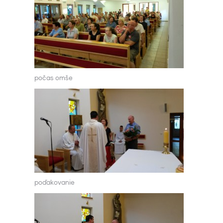
počas omše
poďakovanie