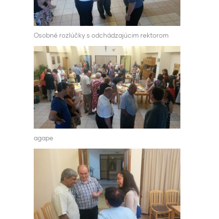
Osobné rozlúčky s odchádzajúcim rektorom
agape