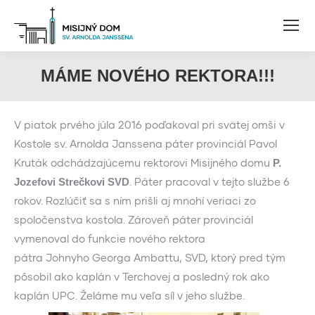
MÁME NOVÉHO REKTORA!!!
V piatok prvého júla 2016 poďakoval pri svätej omši v
Kostole sv. Arnolda Janssena páter provinciál Pavol
Kruták odchádzajúcemu rektorovi Misijného domu
P.
. Páter pracoval v tejto službe 6
Jozefovi Strečkovi SVD
rokov. Rozlúčiť sa s ním prišli aj mnohí veriaci zo
spoločenstva kostola. Zároveň páter provinciál
vymenoval do funkcie nového rektora
pátra Johnyho Georga Ambattu, SVD, ktorý pred tým
pôsobil ako kaplán v Terchovej a posledný rok ako
kaplán UPC. Želáme mu veľa síl v jeho službe.