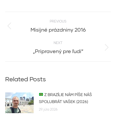
Post
PREVIOUS
navigation
Misijné prázdniny 2016
Previous
post:
NEXT
„Pripravený pre ľudí“
Next
post:
Related Posts
Z BRAZÍLIE NÁM PÍŠE NÁŠ
SPOLUBRÁT VAŠEK (2026)
29. júla 2026