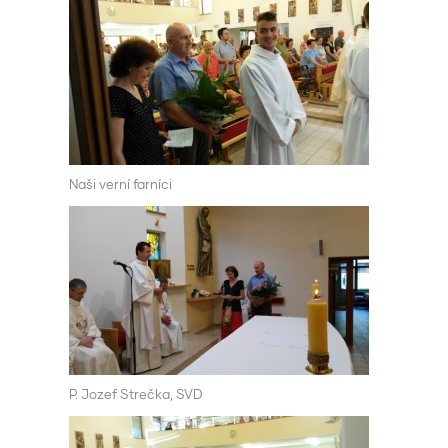
Naši verní farníci
P. Jozef Strečka, SVD