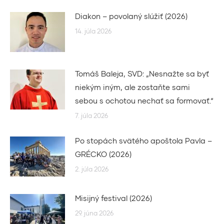
Diakon – povolaný slúžiť (2026)
14. júla 2026
Tomáš Baleja, SVD: „Nesnažte sa byť
niekým iným, ale zostaňte sami
sebou s ochotou nechať sa formovať.“
7. júla 2026
Po stopách svätého apoštola Pavla –
GRÉCKO (2026)
2. júla 2026
Misijný festival (2026)
29. júna 2026