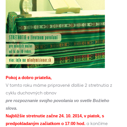
Pokoj a dobro priatelia,
V tomto roku máme pripravené ďalšie 2 stretnutia z
cyklu duchovných obnov
pre rozpoznanie svojho povolania vo svetle Božieho
slova.
Najbližšie stretnutie začne 24. 10. 2014, v piatok, s
a končíme
predpokladaným začiatkom o 17:00 hod.