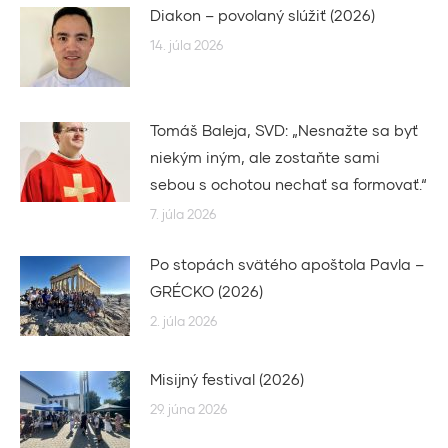
Diakon – povolaný slúžiť (2026)
14. júla 2026
Tomáš Baleja, SVD: „Nesnažte sa byť
niekým iným, ale zostaňte sami
sebou s ochotou nechať sa formovať.“
7. júla 2026
Po stopách svätého apoštola Pavla –
GRÉCKO (2026)
2. júla 2026
Misijný festival (2026)
29. júna 2026