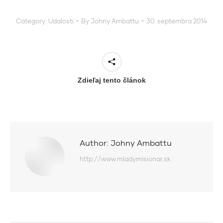
Category:
Udalosti
By
Johny Ambattu
30. septembra 2014
Zdieľaj tento článok
Author:
Johny Ambattu
http://www.mladymisionar.sk