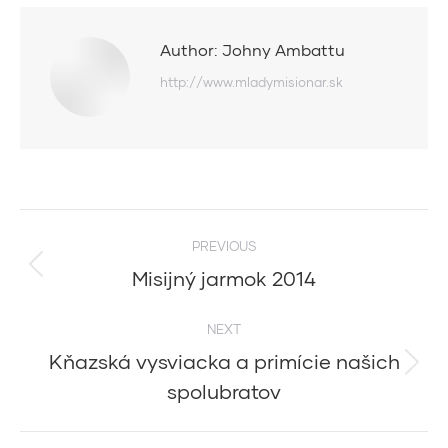
Author:
Johny Ambattu
http://www.mladymisionar.sk
Post
PREVIOUS
navigation
Misijný jarmok 2014
Previous
post:
NEXT
Kňazská vysviacka a primície našich
Next
spolubratov
post: