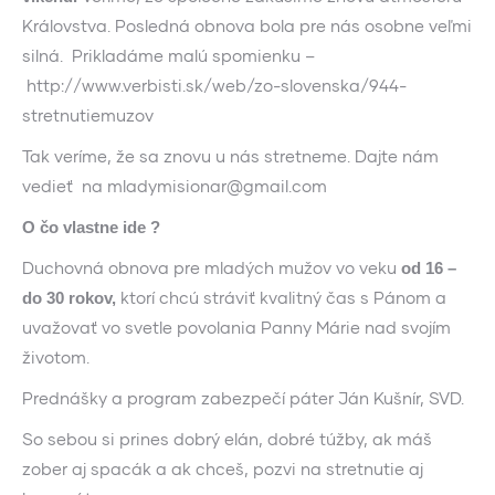
Královstva. Posledná obnova bola pre nás osobne veľmi
silná. Prikladáme malú spomienku –
http://www.verbisti.sk/web/zo-slovenska/944-
stretnutiemuzov
Tak veríme, že sa znovu u nás stretneme. Dajte nám
vedieť na mladymisionar@gmail.com
O čo vlastne ide ?
Duchovná obnova pre mladých mužov vo veku
od 16 –
ktorí chcú stráviť kvalitný čas s Pánom a
do 30 rokov,
uvažovať vo svetle povolania Panny Márie nad svojím
životom.
Prednášky a program zabezpečí páter Ján Kušnír, SVD.
So sebou si prines dobrý elán, dobré túžby, ak máš
zober aj spacák a ak chceš, pozvi na stretnutie aj