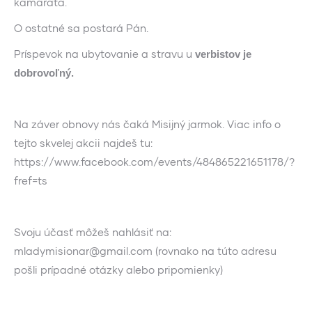
kamaráta.
O ostatné sa postará Pán.
Príspevok na ubytovanie a stravu u
verbistov je
dobrovoľný.
Na záver obnovy nás čaká Misijný jarmok. Viac info o
tejto skvelej akcii najdeš tu:
https://www.facebook.com/events/484865221651178/?
fref=ts
Svoju účasť môžeš nahlásiť na:
mladymisionar@gmail.com (rovnako na túto adresu
pošli prípadné otázky alebo pripomienky)