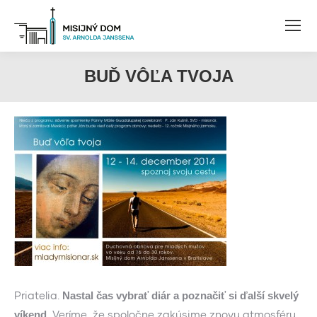
BUĎ VÔĽA TVOJA
Priatelia.
Nastal čas vybrať diár a poznačiť si ďalší skvelý
Veríme, že spoločne zakúsime znovu atmosféru
víkend.