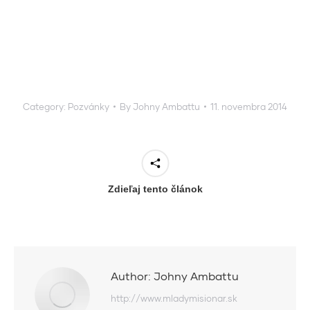
Category:
Pozvánky
By
Johny Ambattu
11. novembra 2014
Zdieľaj tento článok
Author:
Johny Ambattu
http://www.mladymisionar.sk