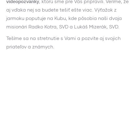
, ktorú sme pre Vás pripravili. Veríme, že
videopozvánky
aj vďaka nej sa budete tešiť ešte viac. Výťažok z
jarmoku poputuje na Kubu, kde pôsobia naši dvaja
misionári Radko Kotra, SVD a Lukáš Mizerák, SVD.
Tešíme sa na stretnutie s Vami a pozvite aj svojich
priateľov a známych.