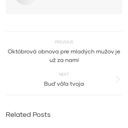
Post
PREVIOUS
navigation
Októbrová obnova pre mladých mužov je
Previous
už za nami
post:
NEXT
Buď vôľa tvoja
Next
post:
Related Posts