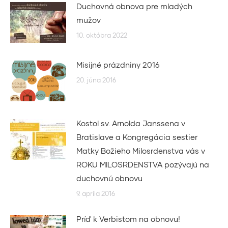
Duchovná obnova pre mladých
mužov
10. októbra 2022
Misijné prázdniny 2016
20. júna 2016
Kostol sv. Arnolda Janssena v
Bratislave a Kongregácia sestier
Matky Božieho Milosrdenstva vás v
ROKU MILOSRDENSTVA pozývajú na
duchovnú obnovu
9. apríla 2016
Príď k Verbistom na obnovu!