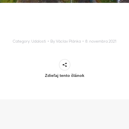
Category:
Udalosti
By
Václav Plánka
8. novembra 2021
Zdieľaj tento článok