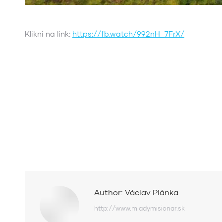
Klikni na link:
https://fb.watch/992nH_7FrX/
Author:
Václav Plánka
http://www.mladymisionar.sk