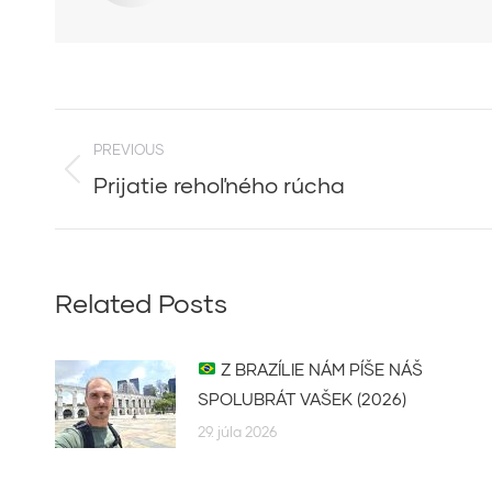
Post
PREVIOUS
navigation
Prijatie rehoľného rúcha
Previous
post:
Related Posts
Z BRAZÍLIE NÁM PÍŠE NÁŠ
SPOLUBRÁT VAŠEK (2026)
29. júla 2026