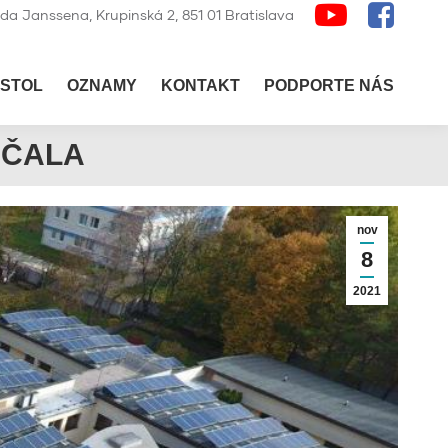
lda Janssena, Krupinská 2, 851 01 Bratislava
STOL
OZNAMY
KONTAKT
PODPORTE NÁS
ÁČALA
nov
8
2021