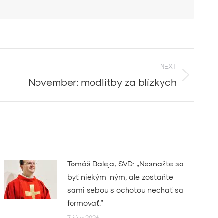
NEXT
November: modlitby za blízkych
Tomáš Baleja, SVD: „Nesnažte sa
byť niekým iným, ale zostaňte
sami sebou s ochotou nechať sa
formovať.“
7. júla 2026