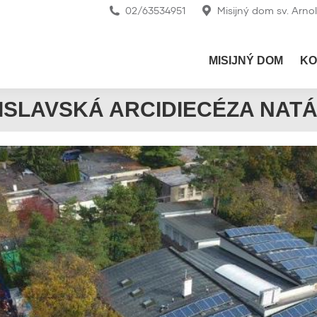
02/63534951
Misijný dom sv. Arno
MISIJNÝ DOM
KO
ISLAVSKÁ ARCIDIECÉZA NAT