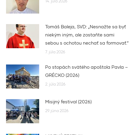
14. júla 2026
Tomáš Baleja, SVD: „Nesnažte sa byť
niekým iným, ale zostaňte sami
sebou s ochotou nechať sa formovať.“
7. júla 2026
Po stopách svätého apoštola Pavla –
GRÉCKO (2026)
2. júla 2026
Misijný festival (2026)
29. júna 2026