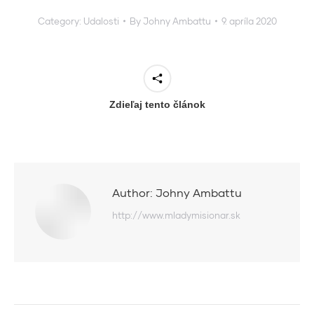
Category:
Udalosti
By
Johny Ambattu
9. apríla 2020
Zdieľaj tento článok
Author:
Johny Ambattu
http://www.mladymisionar.sk