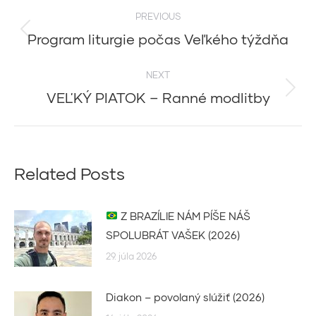
Post
PREVIOUS
navigation
Program liturgie počas Veľkého týždňa
Previous
post:
NEXT
VEĽKÝ PIATOK – Ranné modlitby
Next
post:
Related Posts
Z BRAZÍLIE NÁM PÍŠE NÁŠ
SPOLUBRÁT VAŠEK (2026)
29. júla 2026
Diakon – povolaný slúžiť (2026)