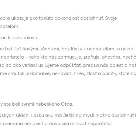
ca a ukazuje ako takúto dokonalosť dosiahnuť. Svoje
riateľom.
tou k dokonalosti.
byť Ježišovými učeníkmi, bez lásky k nepriateľom to nejde.
ať nepriateľa – toho kto nás zarmucuje, zraňuje, ohovára, nech
eď sa ako veriaci usilujeme odpúšťať, predsa nás bolesť a na
e smútok, sklamanie, nenávisť, hnev, zlosť a pocity, ktoré 
by ste boli synmi nebeského Otca.
ľudských silách. Lásku akú má Ježiš na mysli možno dosiahnuť 
e premáha nenávisť a dáva silu milovať nepriateľa.