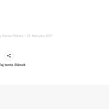
y
Václav Plánka
23. februára 2017
ľaj tento článok