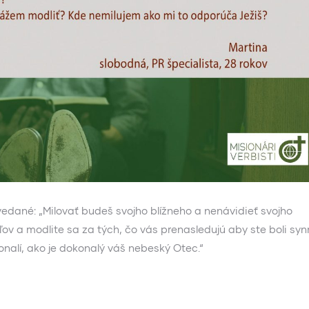
vedané: „Milovať budeš svojho blížneho a nenávidieť svojho
teľov a modlite sa za tých, čo vás prenasledujú aby ste boli sy
onalí, ako je dokonalý váš nebeský Otec.“