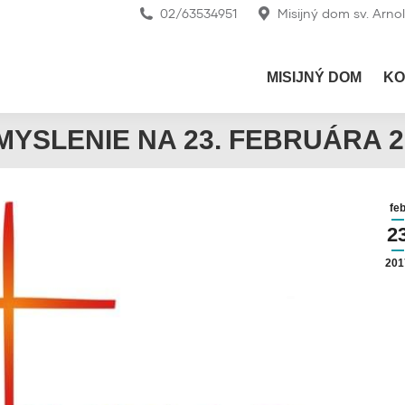
02/63534951
Misijný dom sv. Arno
MISIJNÝ DOM
KO
MYSLENIE NA 23. FEBRUÁRA 2
fe
2
201