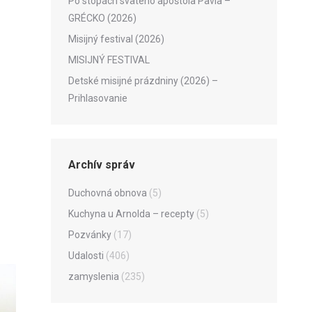
Po stopách svätého apoštola Pavla –
GRÉCKO (2026)
Misijný festival (2026)
MISIJNÝ FESTIVAL
Detské misijné prázdniny (2026) –
Prihlasovanie
Archív správ
Duchovná obnova
(5)
Kuchyna u Arnolda – recepty
(5)
Pozvánky
(17)
Udalosti
(406)
zamyslenia
(235)