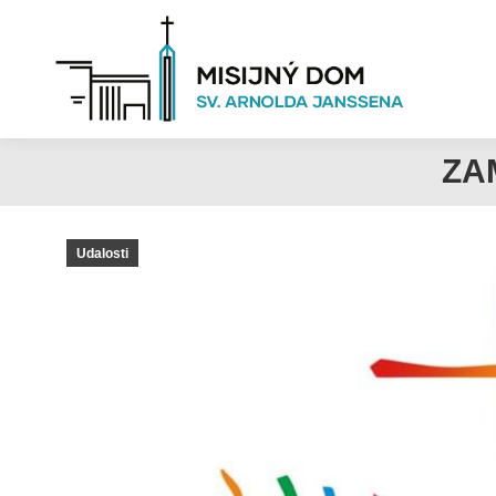
ZA
Udalosti