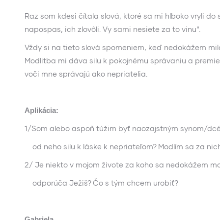
Raz som kdesi čítala slová, ktoré sa mi hlboko vryli do 
napospas, ich zlovôli. Vy sami nesiete za to vinu“.
Vždy si na tieto slová spomeniem, keď nedokážem milov
Modlitba mi dáva silu k pokojnému správaniu a premieň
voči mne správajú ako nepriatelia.
Aplikácia:
1/Som alebo aspoň túžim byť naozajstným synom/dc
od neho silu k láske k nepriateľom? Modlím sa za nic
2/ Je niekto v mojom živote za koho sa nedokážem mo
odporúča Ježiš? Čo s tým chcem urobiť?
Gabriela