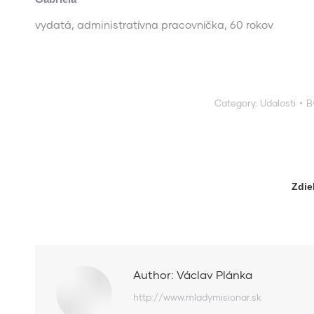
vydatá, administratívna pracovníčka, 60 rokov
Category:
Udalosti
B
Zdie
Author:
Václav Plánka
http://www.mladymisionar.sk