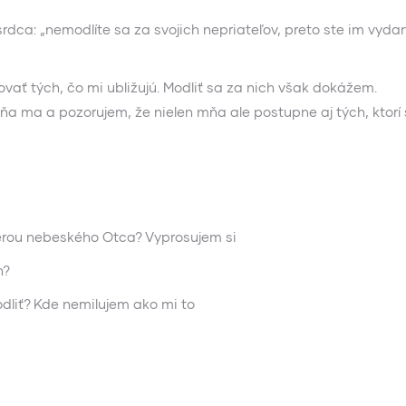
srdca: „nemodlíte sa za svojich nepriateľov, preto ste im vydan
ať tých, čo mi ubližujú. Modliť sa za nich však dokážem.
a ma a pozorujem, že nielen mňa ale postupne aj tých, ktorí
érou nebeského Otca? Vyprosujem si
h?
dliť? Kde nemilujem ako mi to