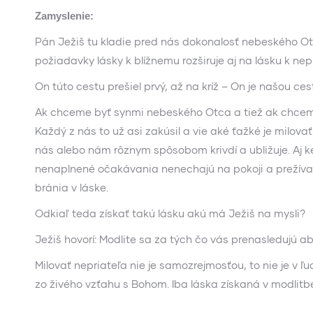
Zamyslenie:
Pán Ježiš tu kladie pred nás dokonalosť nebeského Ot
požiadavky lásky k blížnemu rozširuje aj na lásku k nep
On túto cestu prešiel prvý, až na kríž – On je našou ces
Ak chceme byť synmi nebeského Otca a tiež ak chceme 
Každý z nás to už asi zakúsil a vie aké ťažké je milov
nás alebo nám rôznym spôsobom krivdí a ubližuje. Aj k
nenaplnené očakávania nenechajú na pokoji a prežívam
bránia v láske.
Odkiaľ teda získať takú lásku akú má Ježiš na mysli?
Ježiš hovorí: Modlite sa za tých čo vás prenasledujú a
Milovať nepriateľa nie je samozrejmosťou, to nie je v 
zo živého vzťahu s Bohom. Iba láska získaná v modlitb