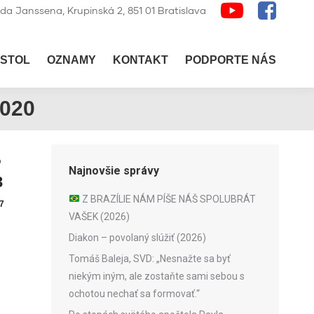
lda Janssena, Krupinská 2, 851 01 Bratislava
STOL
OZNAMY
KONTAKT
PODPORTE NÁS
020
b
Najnovšie správy
3
Z BRAZÍLIE NÁM PÍŠE NÁŠ SPOLUBRÁT
7
VAŠEK (2026)
Diakon – povolaný slúžiť (2026)
Tomáš Baleja, SVD: „Nesnažte sa byť
niekým iným, ale zostaňte sami sebou s
ochotou nechať sa formovať.“