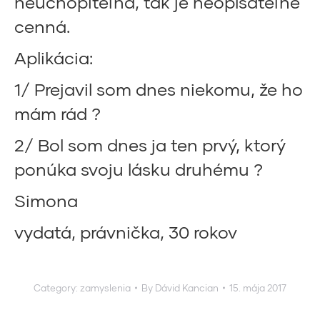
neuchopiteľná, tak je neopísateľne
cenná.
Aplikácia:
1/ Prejavil som dnes niekomu, že ho
mám rád ?
2/ Bol som dnes ja ten prvý, ktorý
ponúka svoju lásku druhému ?
Simona
vydatá, právnička, 30 rokov
Category:
zamyslenia
By
Dávid Kancian
15. mája 2017