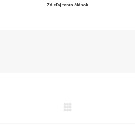
Zdieľaj tento článok
Next
post: