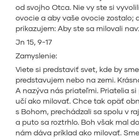
od svojho Otca. Nie vy ste si vyvolil
ovocie a aby vaše ovocie zostalo;
prikazujem: Aby ste sa milovali nav
Jn 15, 9-17
Zamyslenie:
Viete si predstaviť svet, kde by sm
predstavujem nebo na zemi. Krásna
A nazýva nás priateľmi. Priatelia 
učí ako milovať. Chce tak opäť ob
s Bohom, prechádzali sa spolu v raj
a puto sa roztrhlo. Boh však mal d
nám dáva príklad ako milovať. Sme 