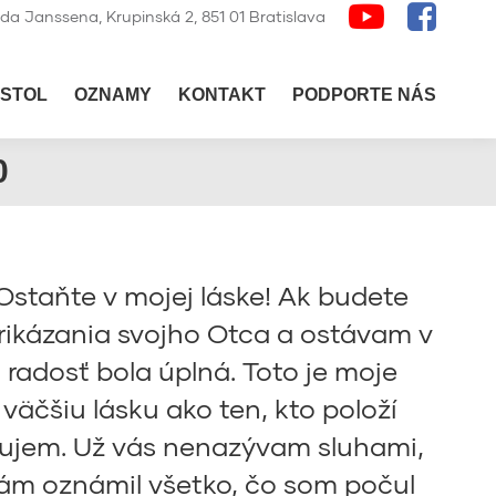
lda Janssena, Krupinská 2, 851 01 Bratislava
STOL
OZNAMY
KONTAKT
PODPORTE NÁS
0
Ostaňte v mojej láske! Ak budete
rikázania svojho Otca a ostávam v
radosť bola úplná. Toto je moje
väčšiu lásku ako ten, kto položí
ikazujem. Už vás nenazývam sluhami,
 vám oznámil všetko, čo som počul