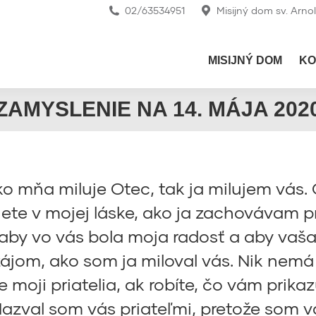
02/63534951
Misijný dom sv. Arno
MISIJNÝ DOM
KO
ZAMYSLENIE NA 14. MÁJA 202
o mňa miluje Otec, tak ja milujem vás. 
ete v mojej láske, ako ja zachovávam p
aby vo vás bola moja radosť a aby vaša 
zájom, ako som ja miloval vás. Nik nemá 
 ste moji priatelia, ak robíte, čo vám pr
 Nazval som vás priateľmi, pretože som