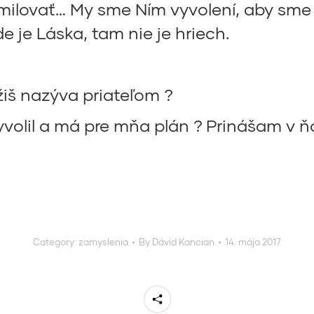
 milovať… My sme Ním vyvolení, aby sme 
e je Láska, tam nie je hriech.
iš nazýva priateľom ?
volil a má pre mňa plán ? Prinášam v 
Category:
zamyslenia
By
Dávid Kancian
14. mája 2017