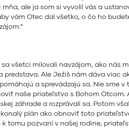
i mňa, ale ja som si vyvolil vás a ustanov
 aby vám Otec dal všetko, o čo ho bude
zájom.“
e sa všetci milovali navzájom, ako nás mi
 predstava. Ale Ježiš nám dáva viac ak
si pomáhajú a sprevádzajú sa. Nie sme v 
noviť naše priateľstvo s Bohom Otcom.
skej záhrade a rozprávali sa. Potom však
okonalý plán ako obnoviť toto priateľst
k tomu pozvaní v našej rodine, priateľs