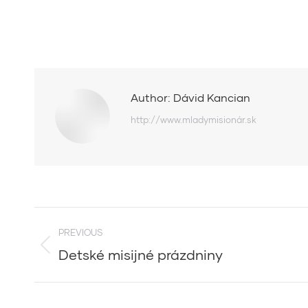
Author:
Dávid Kancian
http://www.mladymisionár.sk
Post
PREVIOUS
navigation
Detské misijné prázdniny
Previous
post: