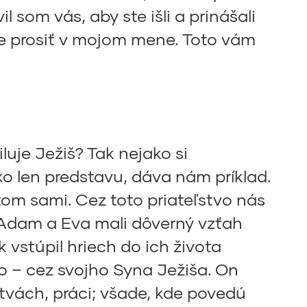
il som vás, aby ste išli a prinášali
te prosiť v mojom mene. Toto vám
luje Ježiš? Tak nejako si
o len predstavu, dáva nám príklad.
tom sami. Cez toto priateľstvo nás
 Adam a Eva mali dôverný vzťah
 vstúpil hriech do ich života
vo – cez svojho Syna Ježiša. On
tvách, práci; všade, kde povedú