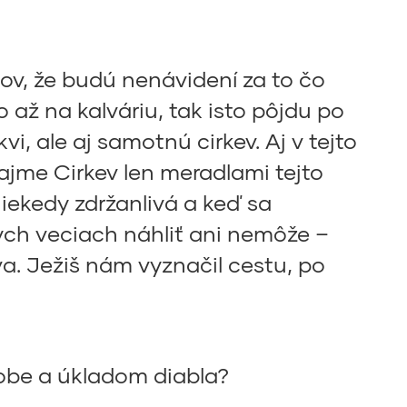
lov, že budú nenávidení za to čo
o až na kalváriu, tak isto pôjdu po
i, ale aj samotnú cirkev. Aj v tejto
rajme Cirkev len meradlami tejto
niekedy zdržanlivá a keď sa
nych veciach náhliť ani nemôže –
a. Ježiš nám vyznačil cestu, po
lobe a úkladom diabla?