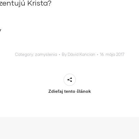
zentujú Krista?
v
Category:
zamyslenia
By
Dávid Kancian
16. mája 2017
Zdieľaj tento článok