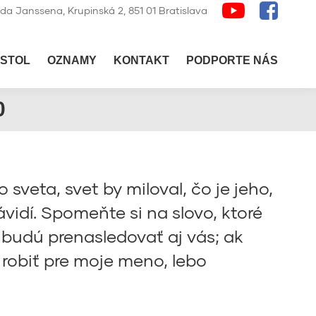
lda Janssena, Krupinská 2, 851 01 Bratislava
STOL
OZNAMY
KONTAKT
PODPORTE NÁS
0
 sveta, svet by miloval, čo je jeho,
návidí. Spomeňte si na slovo, ktoré
 budú prenasledovať aj vás; ak
robiť pre moje meno, lebo