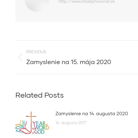
http://www.mladymisionár.sk
Post
PREVIOUS
navigation
Zamyslenie na 15. mája 2020
Previous
post:
Related Posts
Zamyslenie na 14. augusta 2020
14. augusta 2017