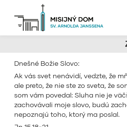
Dnešné Božie Slovo:
Ak vás svet nenávidí, vedzte, že mňa
ale preto, že nie ste zo sveta, že s
som vám povedal: Sluha nie je väčš
zachovávali moje slovo, budú zach
nepoznajú toho, ktorý ma poslal.
Jn 15,18-21