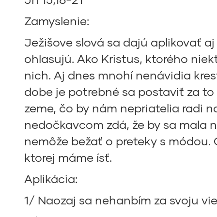
Zamyslenie:
Ježišove slová sa dajú aplikovať a
ohlasujú. Ako Kristus, ktorého niekt
nich. Aj dnes mnohí nenávidia kresť
dobe je potrebné sa postaviť za to 
zeme, čo by nám nepriatelia radi na
nedočkavcom zdá, že by sa mala náh
nemôže bežať o preteky s módou. Ci
ktorej máme ísť.
Aplikácia:
1/ Naozaj sa nehanbím za svoju vie