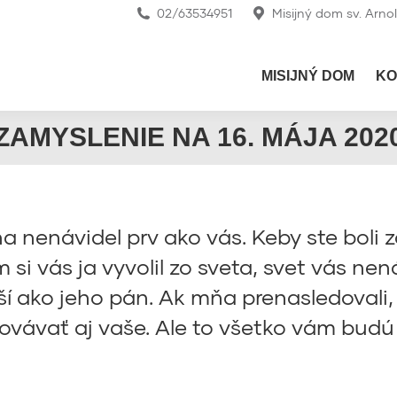
02/63534951
Misijný dom sv. Arno
MISIJNÝ DOM
KO
ZAMYSLENIE NA 16. MÁJA 202
 nenávidel prv ako vás. Keby ste boli zo
om si vás ja vyvolil zo sveta, svet vás ne
í ako jeho pán. Ak mňa prenasledovali,
ovávať aj vaše. Ale to všetko vám budú 