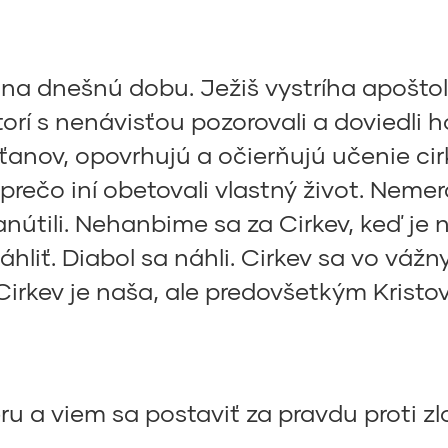
j na dnešnú dobu. Ježiš vystríha apošto
orí s nenávisťou pozorovali a doviedli h
anov, opovrhujú a očierňujú učenie cirkv
prečo iní obetovali vlastný život. Neme
nútili. Nehanbime sa za Cirkev, keď je 
liť. Diabol sa náhli. Cirkev sa vo váž
rkev je naša, ale predovšetkým Kristov
ru a viem sa postaviť za pravdu proti z