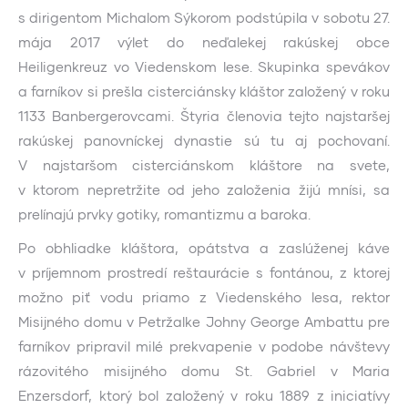
s dirigentom Michalom Sýkorom podstúpila v sobotu 27.
mája 2017 výlet do neďalekej rakúskej obce
Heiligenkreuz vo Viedenskom lese. Skupinka spevákov
a farníkov si prešla cisterciánsky kláštor založený v roku
1133 Banbergerovcami. Štyria členovia tejto najstaršej
rakúskej panovníckej dynastie sú tu aj pochovaní.
V najstaršom cisterciánskom kláštore na svete,
v ktorom nepretržite od jeho založenia žijú mnísi, sa
prelínajú prvky gotiky, romantizmu a baroka.
Po obhliadke kláštora, opátstva a zaslúženej káve
v príjemnom prostredí reštaurácie s fontánou, z ktorej
možno piť vodu priamo z Viedenského lesa, rektor
Misijného domu v Petržalke Johny George Ambattu pre
farníkov pripravil milé prekvapenie v podobe návštevy
rázovitého misijného domu St. Gabriel v Maria
Enzersdorf, ktorý bol založený v roku 1889 z iniciatívy