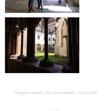
Category:
Udalosti
By
Johny Ambattu
5. júna 2017