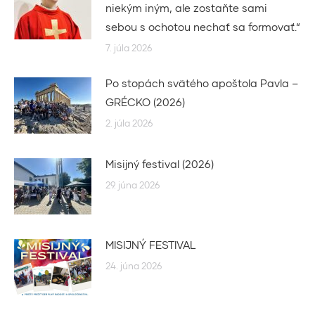
niekým iným, ale zostaňte sami
sebou s ochotou nechať sa formovať.“
7. júla 2026
Po stopách svätého apoštola Pavla –
GRÉCKO (2026)
2. júla 2026
Misijný festival (2026)
29. júna 2026
MISIJNÝ FESTIVAL
24. júna 2026