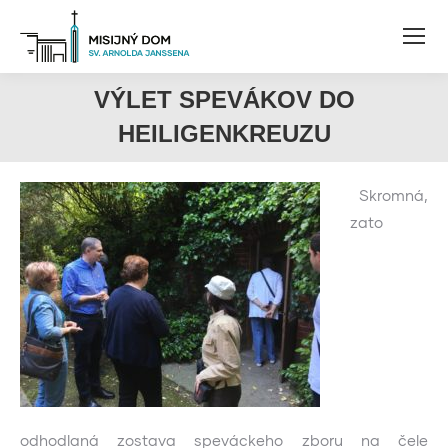
VÝLET SPEVÁKOV DO
HEILIGENKREUZU
Skromná,
zato
odhodlaná zostava speváckeho zboru na čele