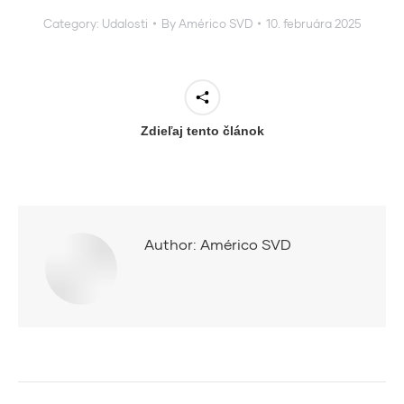
Category:
Udalosti
By
Américo SVD
10. februára 2025
Zdieľaj tento článok
Author:
Américo SVD
Post