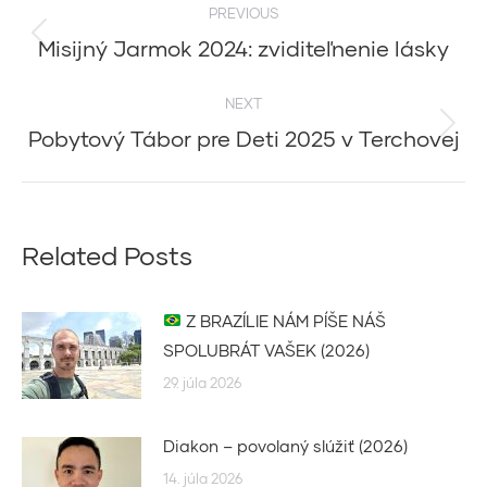
PREVIOUS
navigation
Misijný Jarmok 2024: zviditeľnenie lásky
Previous
post:
NEXT
Pobytový Tábor pre Deti 2025 v Terchovej
Next
post:
Related Posts
Z BRAZÍLIE NÁM PÍŠE NÁŠ
SPOLUBRÁT VAŠEK (2026)
29. júla 2026
Diakon – povolaný slúžiť (2026)
14. júla 2026