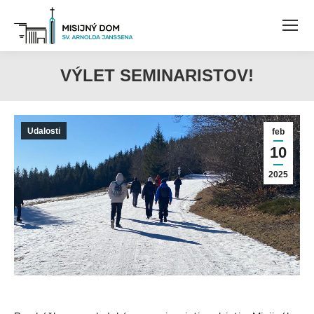
VÝLET SEMINARISTOV!
Udalosti
feb
10
2025