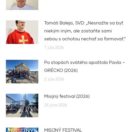
Tomáš Baleja, SVD: „Nesnažte sa byť
niekým iným, ale zostaňte sami
sebou s ochotou nechať sa formovať.“
7. júla 2026
Po stopách svätého apoštola Pavla –
GRÉCKO (2026)
2. júla 2026
Misijný festival (2026)
29. júna 2026
MISIJNÝ FESTIVAL