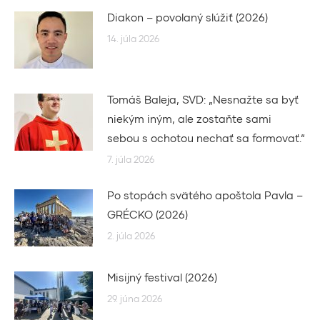
Diakon – povolaný slúžiť (2026)
14. júla 2026
Tomáš Baleja, SVD: „Nesnažte sa byť
niekým iným, ale zostaňte sami
sebou s ochotou nechať sa formovať.“
7. júla 2026
Po stopách svätého apoštola Pavla –
GRÉCKO (2026)
2. júla 2026
Misijný festival (2026)
29. júna 2026