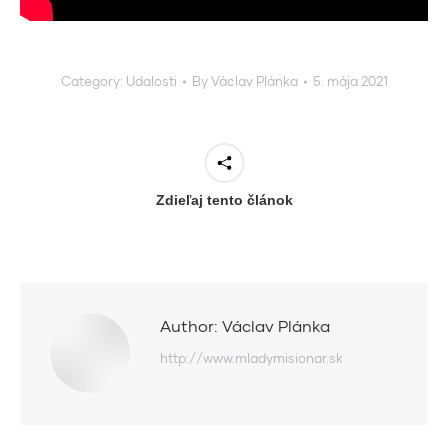
Category:
Udalosti
By
Václav Plánka
5. mája 2021
Zdieľaj tento článok
Author:
Václav Plánka
http://www.mladymisionar.sk