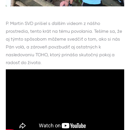
P. Martin SVD prišiel s ďalším videom z nášho
prostredia, tento krát na tému povolania. Tešíme sa, že
aj týmto spôsobom môžeme svedčiť o tom, ako si nás
Pán volá, a zároveň povzbudiť aj ostatných k
nasledovaniu TOHO, ktorý prináša skutočný pokoj a
radosť do života.