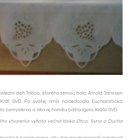
poslední deň Trídua, ktorého témou bolo: Arnold Janssen
 Kráľ SVD. Po svätej omši nasledovala Eucharistická
 zamyslenia a ako aj homíliu pátra Igora Kráľa SVD.
elého stvorenia vyliata večná láska Otca, Syna a Ducha
lenejších končín zeme, aby tak mnohí poznali a milovali