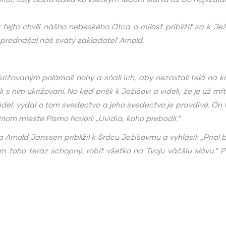
 tejto chvíli nášho nebeského Otca o milosť priblížiť sa k 
prednášal náš svätý zakladateľ Arnold.
rižovaným polámali nohy a sňali ich, aby nezostali telá na kríž
s ním ukrižovaní. No keď prišli k Ježišovi a videli, že je už m
del, vydal o tom svedectvo a jeho svedectvo je pravdivé. On vie
nom mieste Písmo hovorí: „Uvidia, koho prebodli.“
Arnold Janssen priblížil k Srdcu Ježišovmu a vyhlásil: „Pria
toho teraz schopný, robiť všetko na Tvoju väčšiu slávu.“ P