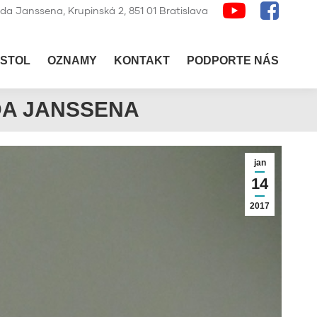
lda Janssena, Krupinská 2, 851 01 Bratislava
STOL
OZNAMY
KONTAKT
PODPORTE NÁS
DA JANSSENA
jan
14
2017