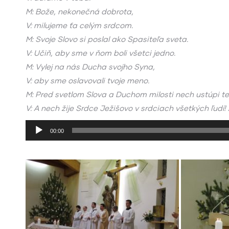
M: Bože, nekonečná dobrota,
V: milujeme ťa celým srdcom.
M: Svoje Slovo si poslal ako Spasiteľa sveta.
V: Učiň, aby sme v ňom boli všetci jedno.
M: Vylej na nás Ducha svojho Syna,
V: aby sme oslavovali tvoje meno.
M: Pred svetlom Slova a Duchom milosti nech ustúpi te
V: A nech žije Srdce Ježišovo v srdciach všetkých ľudí
Audio
00:00
prehrávač