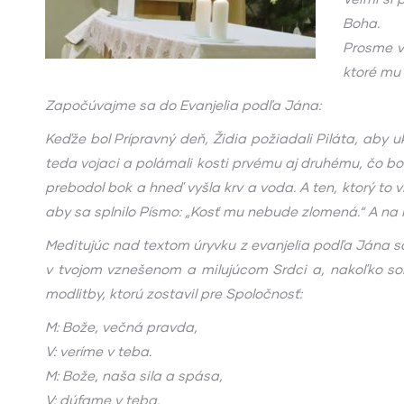
Boha.
Prosme v
ktoré mu 
Započúvajme sa do Evanjelia podľa Jána:
Keďže bol Prípravný deň, Židia požiadali Piláta, aby uk
teda vojaci a polámali kosti prvému aj druhému, čo boli 
prebodol bok a hneď vyšla krv a voda. A ten, ktorý to vi
aby sa splnilo Písmo: „Kosť mu nebude zlomená.“ A na i
Meditujúc nad textom úryvku z evanjelia podľa Jána sa 
v tvojom vznešenom a milujúcom Srdci a, nakoľko som 
modlitby, ktorú zostavil pre Spoločnosť:
M: Bože, večná pravda,
V: veríme v teba.
M: Bože, naša sila a spása,
V: dúfame v teba.