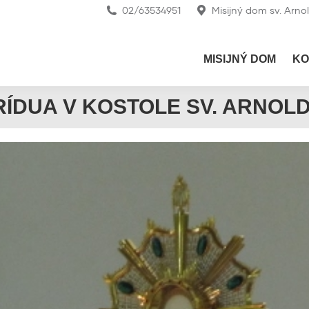
02/63534951
Misijný dom sv. Arno
MISIJNÝ DOM
KO
TRÍDUA V KOSTOLE SV. ARNOL