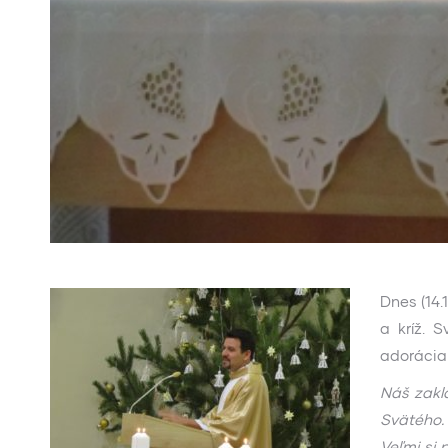
Dnes (14.
a kríž. 
adorácia 
Náš zakla
Svätého. 
Veľmi si 