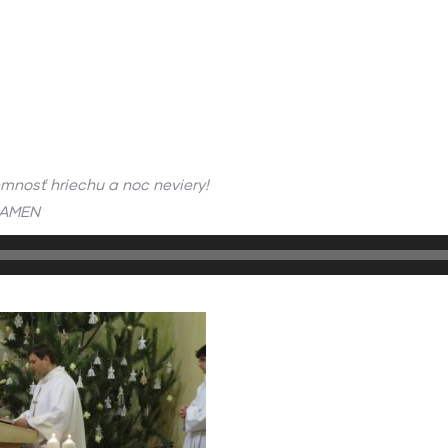
mnosť hriechu a noc neviery!
! AMEN