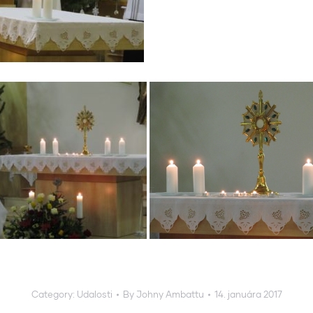
Category:
Udalosti
By
Johny Ambattu
14. januára 2017