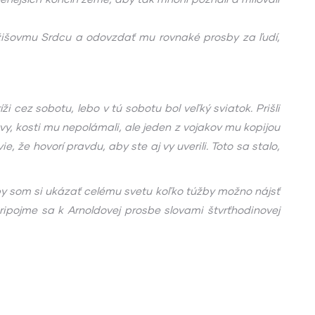
Ježišovmu Srdcu a odovzdať mu rovnaké prosby za ľudí,
i cez sobotu, lebo v tú sobotu bol veľký sviatok. Prišli
ŕtvy, kosti mu nepolámali, ale jeden z vojakov mu kopijou
, že hovorí pravdu, aby ste aj vy uverili. Toto sa stalo,
l by som si ukázať celému svetu koľko túžby možno nájsť
ripojme sa k Arnoldovej prosbe slovami štvrťhodinovej