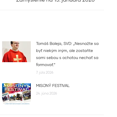
Tomáš Baleja, SVD: „Nesnažte sa
byť niekým iným, ale zostaňte
sami sebou s ochotou nechať sa
formovať.“
7. júla 2026
MISIJNÝ FESTIVAL
24. júna 2026