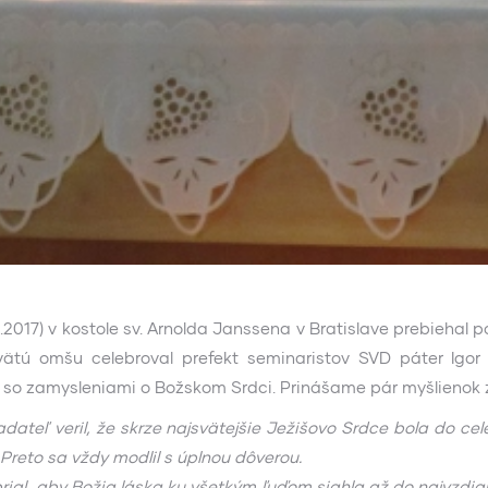
1.2017) v kostole sv. Arnolda Janssena v Bratislave prebiehal 
Svätú omšu celebroval prefekt seminaristov SVD páter Igor
so zamysleniami o Božskom Srdci. Prinášame pár myšlienok zo
dateľ veril, že skrze najsvätejšie Ježišovo Srdce bola do c
Preto sa vždy modlil s úplnou dôverou.
prial, aby Božia láska ku všetkým ľuďom siahla až do najvzdia