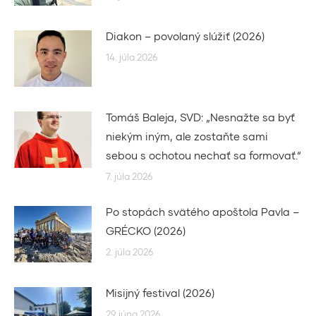
Diakon – povolaný slúžiť (2026)
14. júla 2026
Tomáš Baleja, SVD: „Nesnažte sa byť
niekým iným, ale zostaňte sami
sebou s ochotou nechať sa formovať.“
7. júla 2026
Po stopách svätého apoštola Pavla –
GRÉCKO (2026)
2. júla 2026
Misijný festival (2026)
29. júna 2026