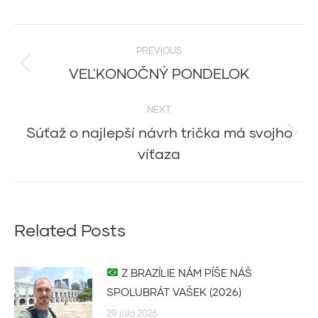
Post
PREVIOUS
navigation
VEĽKONOČNÝ PONDELOK
Previous
post:
NEXT
Súťaž o najlepší návrh trička má svojho
Next
víťaza
post:
Related Posts
Z BRAZÍLIE NÁM PÍŠE NÁŠ
SPOLUBRÁT VAŠEK (2026)
29. júla 2026