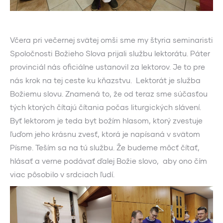
Včera pri večernej svätej omši sme my štyria seminaristi
Spoločnosti Božieho Slova prijali službu lektorátu. Páter
provinciál nás oficiálne ustanovil za lektorov. Je to pre
nás krok na tej ceste ku kňazstvu. Lektorát je služba
Božiemu slovu. Znamená to, že od teraz sme súčasťou
tých ktorých čítajú čítania počas liturgických slávení.
Byť lektorom je teda byt božím hlasom, ktorý zvestuje
ľuďom jeho krásnu zvesť, ktorá je napísaná v svätom
Písme. Teším sa na tú službu. Že budeme môcť čítať,
hlásať a verne podávať ďalej Božie slovo, aby ono čím
viac pôsobilo v srdciach ľudí.