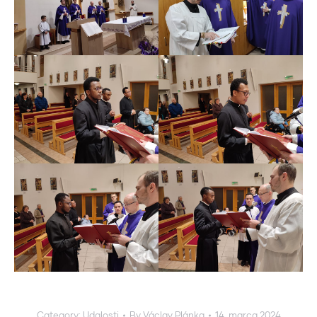
Category:
Udalosti
By
Václav Plánka
14. marca 2024