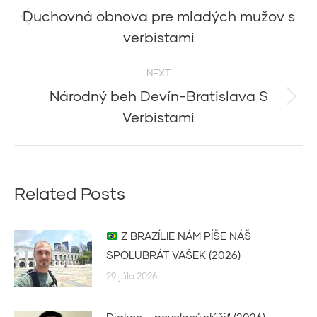
navigation
Duchovná obnova pre mladých mužov s
Previous
verbistami
post:
NEXT
Národný beh Devín-Bratislava S
Next
Verbistami
post:
Related Posts
Z BRAZÍLIE NÁM PÍŠE NÁŠ
SPOLUBRÁT VAŠEK (2026)
29. júla 2026