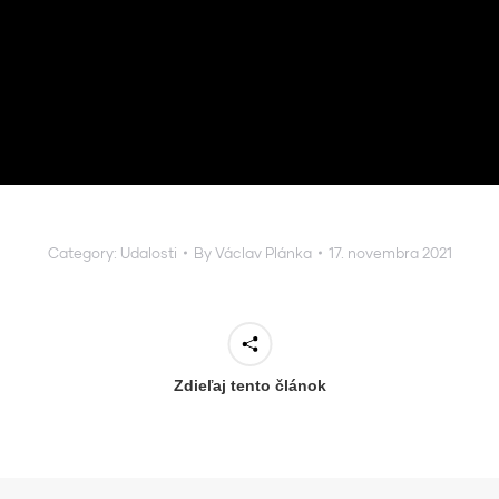
Category:
Udalosti
By
Václav Plánka
17. novembra 2021
Zdieľaj tento článok