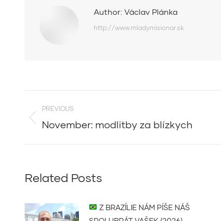
Author:
Václav Plánka
http://www.mladymisionar.sk
Post
PREVIOUS
navigation
November: modlitby za blízkych
Previous
post:
Related Posts
Z BRAZÍLIE NÁM PÍŠE NÁŠ
SPOLUBRÁT VAŠEK (2026)