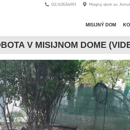
02/63534951
Misijný dom sv. Arno
MISIJNÝ DOM
KO
BOTA V MISIJNOM DOME (VID