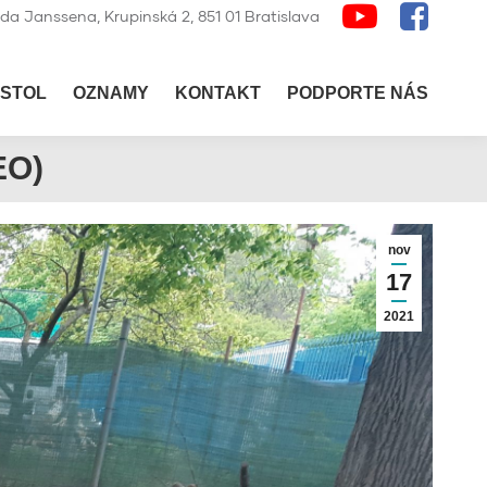
lda Janssena, Krupinská 2, 851 01 Bratislava
STOL
OZNAMY
KONTAKT
PODPORTE NÁS
EO)
nov
17
2021