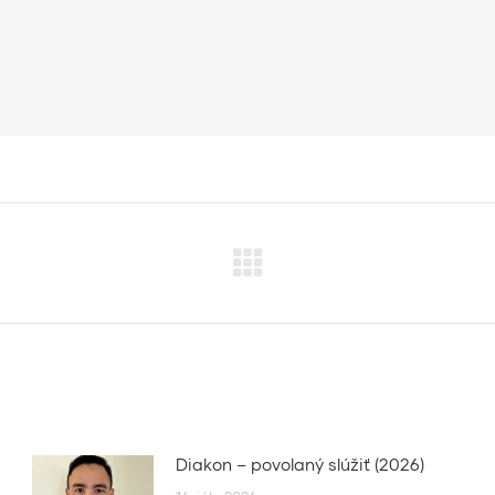
Next
post:
Diakon – povolaný slúžiť (2026)