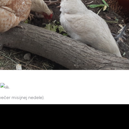
.
čer misijnej nedele).