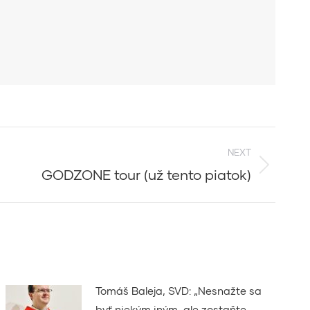
NEXT
GODZONE tour (už tento piatok)
Tomáš Baleja, SVD: „Nesnažte sa
byť niekým iným, ale zostaňte