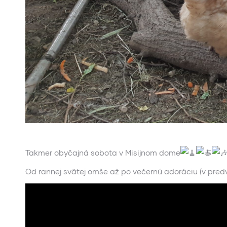
Takmer obyčajná sobota v Misijnom dome
Od rannej svätej omše až po večernú adoráciu (v predve