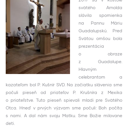
svätého Arnolda
slávila spomienka
na Pannu Máriu
Guadalupskú. Pred
Svätou omšou bola
prezentácia
o obraze
z Guadalupe.
Hlavným
celebrantom a
kazateľom bol P. Kušnír SVD. Na začiatku slávenia sme
počuli pieseň od priateľov P. Krušníra z Mexika
o priateľstve. Tuto pieseň spievali mladi pre Svätého
Otca. Hneď v prvých výzvam sme počuli: Boh počíta
s nami. A dal nám svoju Matku. Sme Božie milovane
deti.