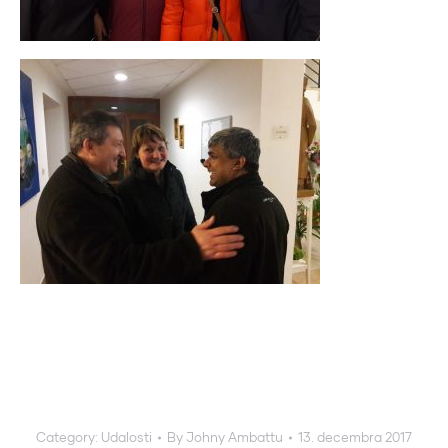
Category:
Udalosti
By
Johny Ambattu
13. decembra 2017