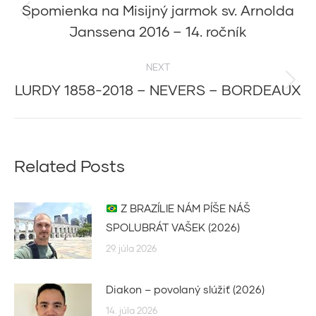
navigation
Spomienka na Misijný jarmok sv. Arnolda
Previous
Janssena 2016 – 14. ročník
post:
NEXT
LURDY 1858-2018 – NEVERS – BORDEAUX
Next
post:
Related Posts
Z BRAZÍLIE NÁM PÍŠE NÁŠ
SPOLUBRÁT VAŠEK (2026)
29. júla 2026
Diakon – povolaný slúžiť (2026)
14. júla 2026