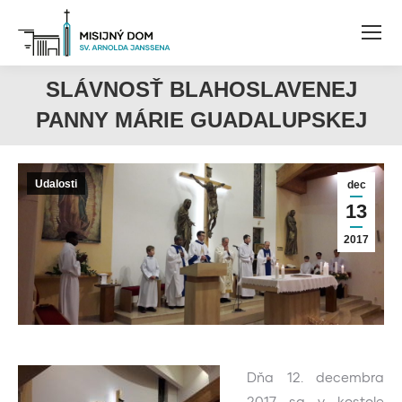
SLÁVNOSŤ BLAHOSLAVENEJ
PANNY MÁRIE GUADALUPSKEJ
Udalosti
dec
13
2017
Dňa 12. decembra
2017 sa v kostole