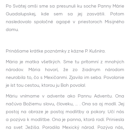
Po Svätej omši sme sa presunuli ku soche Panny Márie
Guadalupskej, kde sem sa jej zasvätili. Potom
nasledovalo spoločné agapé v priestoroch Misijného
domu.
Prinášame krátke poznámky z kázne P. Kušníra.
Mária je matka všetkých. Sme tu prítomní z mnohých
národov. Mária hovorí, že zo žiadnym národom
neurobila to, čo s Mexičanmi. Zjavila im seba. Povolanie
je íst tou cestou, ktorou ju Boh povolal.
Máriu vnímame v advente ako Pannu Adventu. Ona
načúva Božiemu slovu, človeku, … . Ona sa aj modlí. Jej
postoj na obraze je postoj modlitby a pokory. Učí nás
a pozýva k modlitbe. Ona je panna, ktorá rodí. Priniesla
na svet Ježiša. Porodila Mexický národ. Pozýva nás,