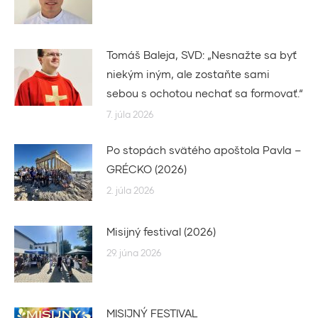
Tomáš Baleja, SVD: „Nesnažte sa byť
niekým iným, ale zostaňte sami
sebou s ochotou nechať sa formovať.“
7. júla 2026
Po stopách svätého apoštola Pavla –
GRÉCKO (2026)
2. júla 2026
Misijný festival (2026)
29. júna 2026
MISIJNÝ FESTIVAL