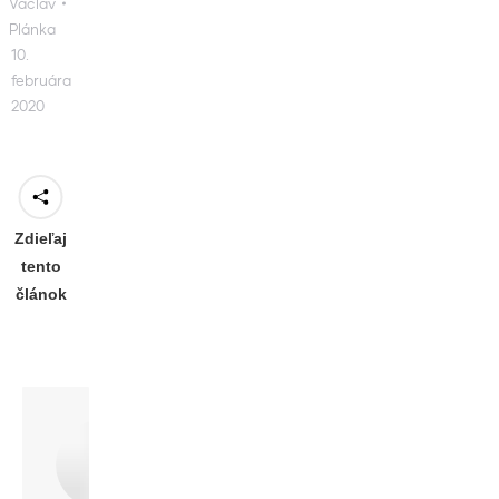
Václav
Plánka
10.
februára
2020
Zdieľaj
tento
článok
Author:
Václav Plánka
http://www.mladymisionar.sk