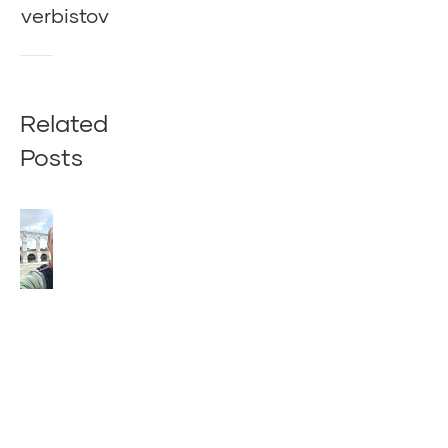
verbistov
Related
Posts
Z
BRAZÍLIE
NÁM PÍŠE
NÁŠ
SPOLUBRÁT
VAŠEK
(2026)
29. júla 2026