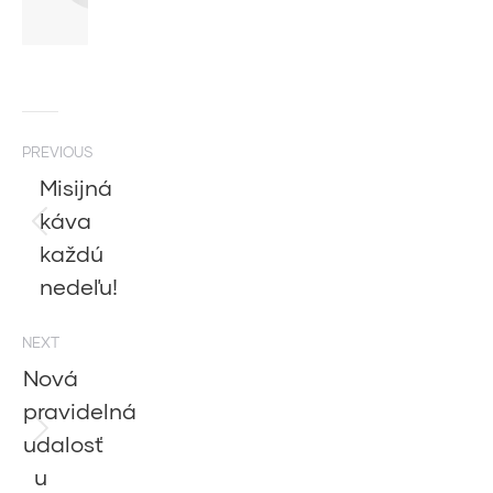
Post
PREVIOUS
navigation
Misijná
káva
Previous
každú
post:
nedeľu!
NEXT
Nová
pravidelná
udalosť
Next
post:
u