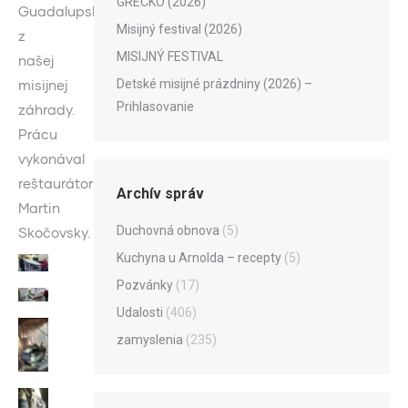
GRÉCKO (2026)
Guadalupskej
Misijný festival (2026)
z
MISIJNÝ FESTIVAL
našej
Detské misijné prázdniny (2026) –
misijnej
Prihlasovanie
záhrady.
Prácu
vykonával
reštaurátor
Archív správ
Martin
Duchovná obnova
(5)
Skočovsky.
Kuchyna u Arnolda – recepty
(5)
Pozvánky
(17)
Udalosti
(406)
zamyslenia
(235)