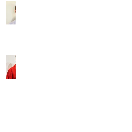
Diakon –
povolaný
slúžiť
(2026)
14. júla
2026
Tomáš
Baleja,
SVD:
„Nesnažte
sa byť
niekým
iným, ale
zostaňte
sami
sebou s