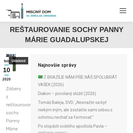
REŠTAUROVANIE SOCHY PANNY
MÁRIE GUADALUPSKEJ
Udalosti
feb
Najnovšie správy
10
Z BRAZÍLIE NÁM PÍŠE NÁŠ SPOLUBRÁT
2020
VAŠEK (2026)
Zábery
Diakon – povolaný slúžiť (2026)
z
Tomáš Baleja, SVD: „Nesnažte sa byť
reštaurovania
niekým iným, ale zostaňte sami sebou s
sochy
ochotou nechať sa formovať.“
Panny
Po stopách svätého apoštola Pavla –
Márie