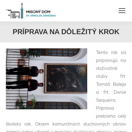
PRÍPRAVA NA DÔLEŽITÝ KROK
Tento rok sa
pripravujú na
doživotné
sľuby frt.
Tomáš Baleja
a frt. Donie
Sequeira.
Príprava
prebieha celý
školský rok. Okrem komunitných duchovných obnov
máme jeden víkend v mesiaci duchovnú obnovu mimo