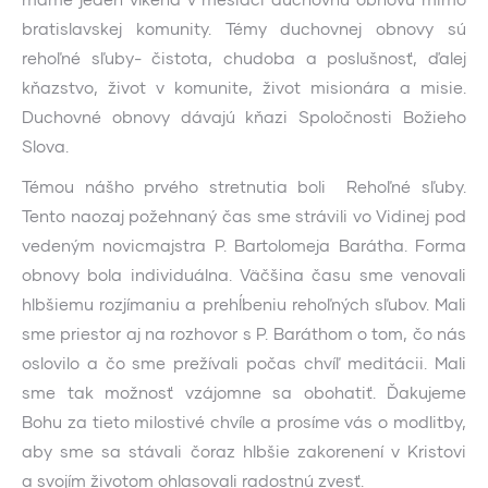
bratislavskej komunity. Témy duchovnej obnovy sú
rehoľné sľuby- čistota, chudoba a poslušnosť, ďalej
kňazstvo, život v komunite, život misionára a misie.
Duchovné obnovy dávajú kňazi Spoločnosti Božieho
Slova.
Témou nášho prvého stretnutia boli Rehoľné sľuby.
Tento naozaj požehnaný čas sme strávili vo Vidinej pod
vedeným novicmajstra P. Bartolomeja Barátha. Forma
obnovy bola individuálna. Väčšina času sme venovali
hlbšiemu rozjímaniu a prehĺbeniu rehoľných sľubov. Mali
sme priestor aj na rozhovor s P. Baráthom o tom, čo nás
oslovilo a čo sme prežívali počas chvíľ meditácii. Mali
sme tak možnosť vzájomne sa obohatiť. Ďakujeme
Bohu za tieto milostivé chvíle a prosíme vás o modlitby,
aby sme sa stávali čoraz hlbšie zakorenení v Kristovi
a svojím životom ohlasovali radostnú zvesť.