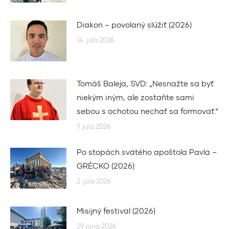
Diakon – povolaný slúžiť (2026)
14. júla 2026
Tomáš Baleja, SVD: „Nesnažte sa byť
niekým iným, ale zostaňte sami
sebou s ochotou nechať sa formovať.“
7. júla 2026
Po stopách svätého apoštola Pavla –
GRÉCKO (2026)
2. júla 2026
Misijný festival (2026)
29. júna 2026