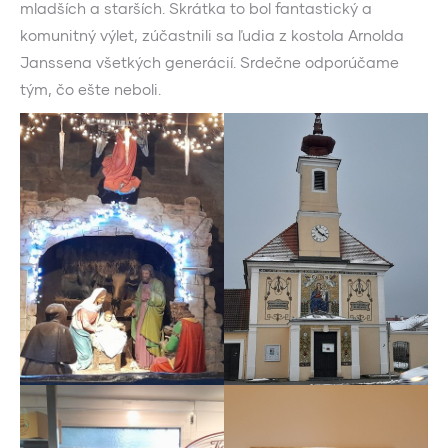
mladších a starších. Skrátka to bol fantastický a
komunitný výlet, zúčastnili sa ľudia z kostola Arnolda
Janssena všetkých generácií. Srdečne odporúčame
tým, čo ešte neboli.