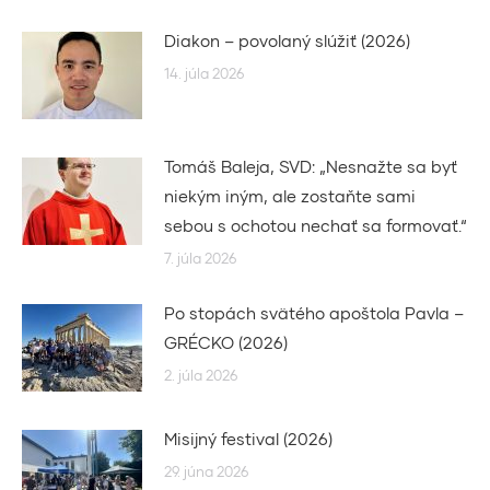
Diakon – povolaný slúžiť (2026)
14. júla 2026
Tomáš Baleja, SVD: „Nesnažte sa byť
niekým iným, ale zostaňte sami
sebou s ochotou nechať sa formovať.“
7. júla 2026
Po stopách svätého apoštola Pavla –
GRÉCKO (2026)
2. júla 2026
Misijný festival (2026)
29. júna 2026