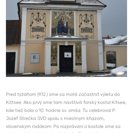
Pred týždňom (9.12.) sme sa mohli zúčastniť výletu do
Kittsee. Ako prvý sme tam navštívili farský kostol Kitsee,
kde tiež bola o 10. hodine sv. omša. Tu celebroval P.
Jozef Strečka SVD spolu s miestnym kňazom,
slovenským rodákom. Po rozprávaní o kostole sme sa