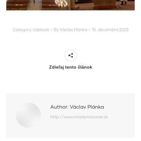
Category:
Udalosti
By
Václav Plánka
15. decembra 2023
Zdieľaj tento článok
Author:
Václav Plánka
http://www.mladymisionar.sk