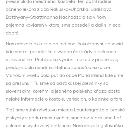
presunuli do miestneho kaštieľa. Ten patril rodine
očného lekára z dôb Rakúska-Uhorska, Ladislava
Batthyány-Strattmanna Nachádzala sa v ňom
príjemná kaviareň v ktorej sme posedeli a dali si niečo
dobré.
Nasledovala exkurzia do rodinnej čokoládovni Hauswirt,
kde sme si pozreli film o výrobe čokolády a dokonca
v slovenčine. Prehliadka výrobni, nákup v podnikovej
predajni bola neodmysliteľnou súčasťou exkurzie.
Vrcholom výletu bola púť do obce Maria Ellend kde sme
sa presunuli. Tu sme sa od rakúskej dievčinky so
slovenskými koreňmi a jedného poľského kňaza dostali
nejaké informácie o kostole, veriacich, o kaplnke a fare..
Tiež sme stihli návštevu miesta Lourdesgrotte a lurdské
jaskynky v parku miestnych misionárov. Videli sme tiež
celoročne vystavený betlehem. Nasledovala guľovačka