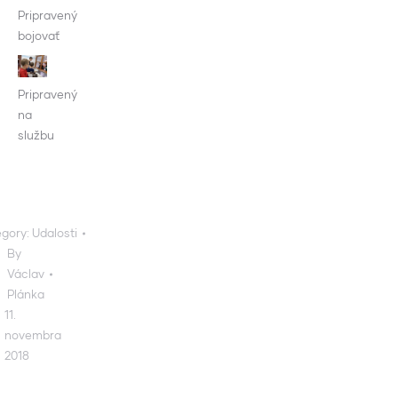
Pripravený
bojovať
Pripravený
na
službu
gory:
Udalosti
By
Václav
Plánka
11.
novembra
2018