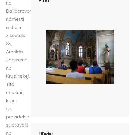
Foto
na
Daliborovom
námestí
a druhí
z kostola
Sv.
Arnolda
Janssena
na
Krupinskej.
Títo
chalani,
ktorí
sa
pravidelne
stretávajú
na
Hľadaj