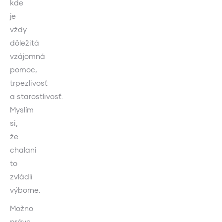
kde
je
vždy
dôležitá
vzájomná
pomoc,
trpezlivosť
a starostlivosť.
Myslím
si,
že
chalani
to
zvládli
výborne.
Možno
práve