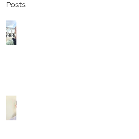
Posts
Z
BRAZÍLIE
NÁM PÍŠE
NÁŠ
SPOLUBRÁT
VAŠEK
(2026)
29. júla 2026
Diakon –
povolaný
slúžiť
(2026)
14. júla