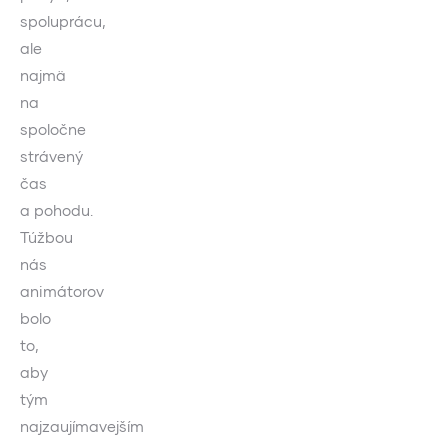
spoluprácu,
ale
najmä
na
spoločne
strávený
čas
a pohodu.
Túžbou
nás
animátorov
bolo
to,
aby
tým
najzaujímavejším