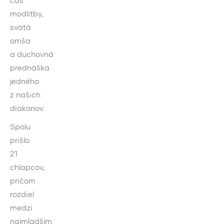
modlitby,
svätá
omša
a duchovná
prednáška
jedného
z našich
diakonov.
Spolu
prišlo
21
chlapcov,
pričom
rozdiel
medzi
najmladším