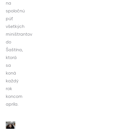
na
spoločnú
púť
všetkých
miništrantov
do
Šaštína,
ktorá
sa
koná
každý
rok
koncom
apríla.