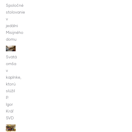
Spoločné
stolovanie
v
jedálni
Misijného
domu
Svätá
omša
v
kaplnke,
ktorú
slúžil
P.
Igor
Kráľ
SVD