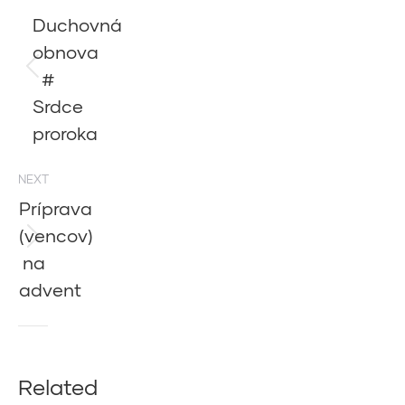
navigation
Duchovná
obnova
#
Previous
post:
Srdce
proroka
NEXT
Príprava
(vencov)
Next
na
post:
advent
Related