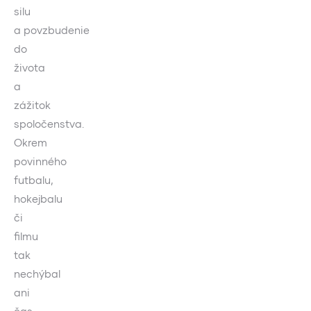
silu
a povzbudenie
do
života
a
zážitok
spoločenstva.
Okrem
povinného
futbalu,
hokejbalu
či
filmu
tak
nechýbal
ani
čas