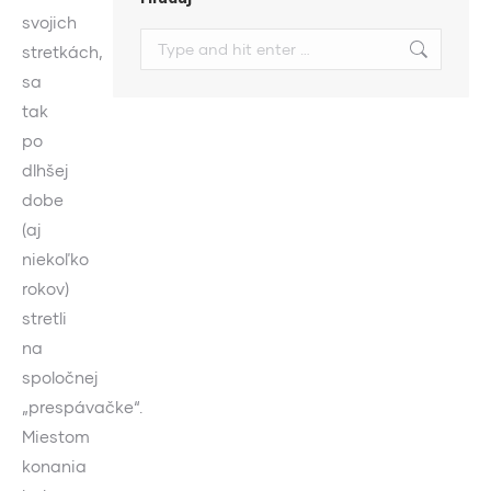
svojich
Search:
stretkách,
sa
tak
po
dlhšej
dobe
(aj
niekoľko
rokov)
stretli
na
spoločnej
„prespávačke“.
Miestom
konania