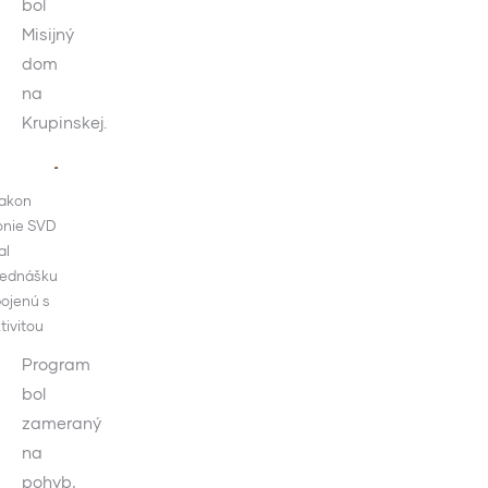
bol
Misijný
dom
na
Krupinskej.
iakon
onie SVD
al
rednášku
ojenú s
tivitou
Program
bol
zameraný
na
pohyb,