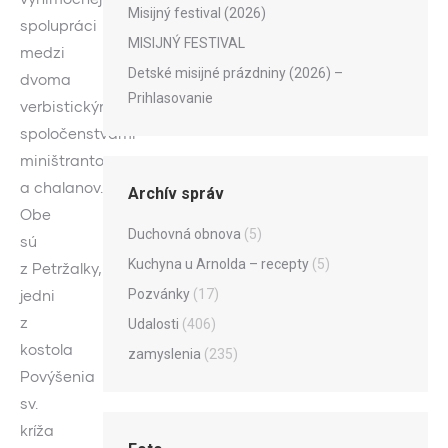
Misijný festival (2026)
spolupráci
MISIJNÝ FESTIVAL
medzi
Detské misijné prázdniny (2026) –
dvoma
Prihlasovanie
verbistickými
spoločenstvami
miništrantov
a chalanov.
Archív správ
Obe
Duchovná obnova
(5)
sú
Kuchyna u Arnolda – recepty
(5)
z Petržalky,
Pozvánky
(17)
jedni
z
Udalosti
(406)
kostola
zamyslenia
(235)
Povýšenia
sv.
kríža