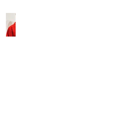
2026
Tomáš
Baleja,
SVD:
„Nesnažte
sa byť
niekým
iným, ale
zostaňte
sami
sebou s
ochotou
nechať sa
formovať.“
7. júla 2026