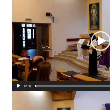
prehrávač
00:00
Video
prehrávač