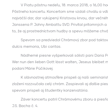
V Piatu pôstnu nedeľu, 18. marca 2018, o 16,00 hod. 
Pôstneho koncertu. Koncertom sme vzdali chválu a vďa
najväčší dar, dar vykúpený Kristovou krvou, dar večného
Janssena P. Johny Ambattu SVD. Privítal prítomných a
to, že aj prostredníctvom hudby a spevu môžeme chvál
Spevom sa predviedol Chrámový zbor pod taktovkou
dulcis memoria, Ubi caritas.
Nádherné piesne vyšperkovali sólisti pani Daria Pav
Wer nun den lieben Gott lässt walten, Jeseus bleibet 
podaní Márie Púčikovej.
K slávnostnej atmosfére prispeli aj naši seminarist
zložení rozzvučala celý chrám. Zaspievali aj ďalšie 
spevom prispeli aj študentky konzervatória.
Záver koncertu patril Chrámovému zboru a piesňam A
J.S. Bacha č. 4.