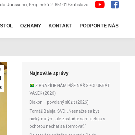
lda Janssena, Krupinská 2, 851 01 Bratislava
STOL
OZNAMY
KONTAKT
PODPORTE NÁS
r
Najnovšie správy
8
Z BRAZÍLIE NÁM PÍŠE NÁŠ SPOLUBRÁT
8
VAŠEK (2026)
Diakon – povolaný slúžiť (2026)
Tomáš Baleja, SVD: „Nesnažte sa byť
niekým iným, ale zostaňte sami sebou s
ochotou nechať sa formovať.“