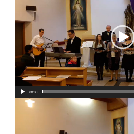
00:00
Video
prehrávač