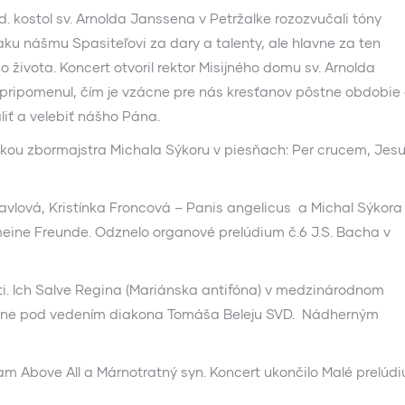
kostol sv. Arnolda Janssena v Petržalke rozozvučali tóny
ku nášmu Spasiteľovi za dary a talenty, ale hlavne za ten
 života. Koncert otvoril rektor Misijného domu sv. Arnolda
 pripomenul, čím je vzácne pre nás kresťanov pôstne obdobie
iť a velebiť nášho Pána.
 zbormajstra Michala Sýkoru v piesňach: Per crucem, Jes
lová, Kristínka Froncová – Panis angelicus a Michal Sýkora
meine Freunde. Odznelo organové prelúdium č.6 J.S. Bacha v
i. Ich Salve Regina (Mariánska antifóna) v medzinárodnom
piesne pod vedením diakona Tomáša Beleju SVD. Nádherným
bove All a Márnotratný syn. Koncert ukončilo Malé prelúd