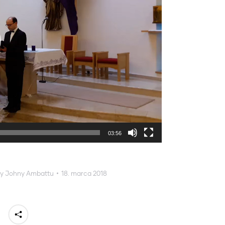
03:56
By
Johny Ambattu
18. marca 2018