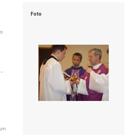
Foto
 a
u
 –
ium