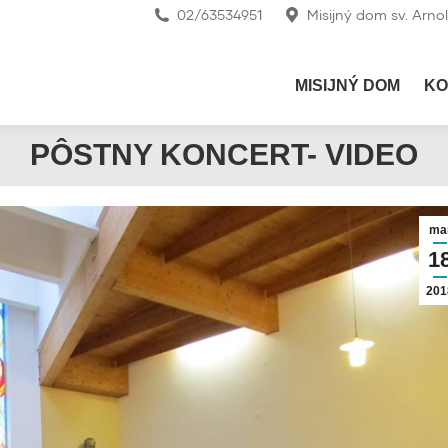
02/63534951
Misijný dom sv. Arno
MISIJNÝ DOM
KO
PÔSTNY KONCERT- VIDEO
ma
1
201