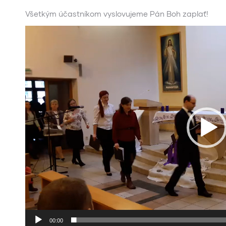
Všetkým účastníkom vyslovujeme Pán Boh zaplať!
Video
prehrávač
00:00