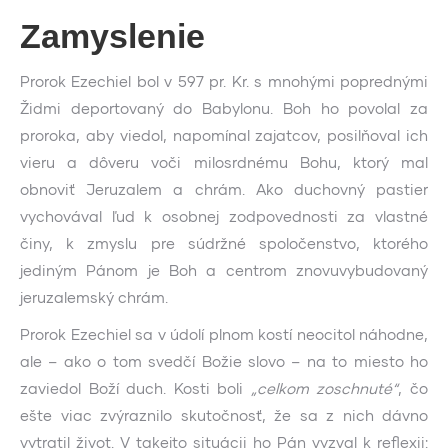
Zamyslenie
Prorok Ezechiel bol v 597 pr. Kr. s mnohými poprednými
Židmi deportovaný do Babylonu. Boh ho povolal za
proroka, aby viedol, napomínal zajatcov, posilňoval ich
vieru a dôveru voči milosrdnému Bohu, ktorý mal
obnoviť Jeruzalem a chrám. Ako duchovný pastier
vychovával ľud k osobnej zodpovednosti za vlastné
činy, k zmyslu pre súdržné spoločenstvo, ktorého
jediným Pánom je Boh a centrom znovu­vy­bu­do­vaný
jeruzalemský chrám.
Prorok Ezechiel sa v údolí plnom kostí neocitol náhodne,
ale – ako o tom svedčí Božie slovo – na to miesto ho
zaviedol Boží duch. Kosti boli
„celkom zoschnuté“
, čo
ešte viac zvýraznilo skutočnosť, že sa z nich dávno
vytratil život. V takejto situácii ho Pán vyzval k reflexii: