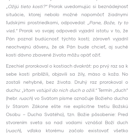
„Ožijú tieto kosti?“
Prorok uvedomujúc si beznádejnosť
situácie, ktorej nebolo možné napomôcť žiadnymi
ľudskými prostriedkami, odpovedal:
„Pane, Bože, ty to
vieš.“
Prorok vo svojej odpovedi vyjadril istotu v to, že
Pán poznal budúcnosť týchto kostí; zároveň vyjadril
neochvejnú dôveru, že ak Pán bude chcieť, aj suché
kosti dávno zbavené života môžu opäť ožiť.
Ezechiel prorokoval o kostiach dvakrát: po prvý raz sa k
sebe kosti priblížili, objavili sa žily, mäso a koža. No
zostali nehybné, bez života. Druhý raz prorokoval o
duchu:
„Vtom vstúpil do nich duch a ožili.“
Termín „duch“
(hebr.
ruach
) vo Svätom písme označuje Božieho ducha
(v Starom Zákone ešte nie explicitne tretiu Božskú
Osobu – Ducha Svätého), tzn. Božie pôsobenie: Pred
stvorením sveta sa nad vodami vznášal Boží duch
(
ruach
), vďaka ktorému začalo existovať všetko