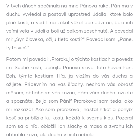
V tých dňoch spočinula na mne Pánova ruka, Pán ma v
duchu vyviedol a postavil uprostred údolia, ktoré bolo
plné kostí, a vodil ma zôkol-vôkol pomedzi ne; bolo ich
veľmi veľa v údolí a boli už celkom zoschnuté. A povedal
mi: „Syn človeka, ožijú tieto kosti?“ Povedal som: „Pane,
ty to vieš.“
Potom mi povedal: „Prorokuj o týchto kostiach a povedz
im: Suché kosti, počujte Pánovo slovo! Toto hovorí Pán,
Boh, týmto kostiam: Hľa, ja vložím do vás ducha a
ožijete. Pripevním na vás šľachy, nechám vás obrásť
mäsom, obtiahnem vás kožou, dám vám ducha, ožijete
a spoznáte, že ja som Pán!“ Prorokoval som teda, ako
mi rozkázal. Ako som prorokoval, nastal hrkot a pohyb:
kosť sa priblížila ku kosti, každá k svojmu kĺbu. Pozeral
som sa a hľa, obložili ich šľachy a mäso a zvrchu ich
obtiahla koža, ale ducha v nich nebolo.