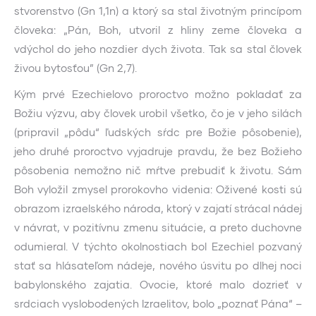
stvorenstvo (Gn 1,1n) a ktorý sa stal životným princípom
človeka: „Pán, Boh, utvoril z hliny zeme človeka a
vdýchol do jeho nozdier dych života. Tak sa stal človek
živou bytosťou” (Gn 2,7).
Kým prvé Ezechielovo proroctvo možno pokladať za
Božiu výzvu, aby človek urobil všetko, čo je v jeho silách
(pripravil „pôdu“ ľudských sŕdc pre Božie pôsobenie),
jeho druhé proroctvo vyjadruje pravdu, že bez Božieho
pôsobenia nemožno nič mŕtve prebudiť k životu. Sám
Boh vyložil zmysel prorokovho videnia: Oživené kosti sú
obrazom izraelského národa, ktorý v zajatí strácal nádej
v návrat, v pozitívnu zmenu situácie, a preto duchovne
odumieral. V týchto okolnostiach bol Ezechiel pozvaný
stať sa hlásateľom nádeje, nového úsvitu po dlhej noci
babylonského zajatia. Ovocie, ktoré malo dozrieť v
srdciach vyslobodených Izraelitov, bolo „poznať Pána“ –