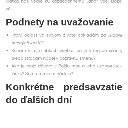
Matka nás vedie ku každodennému „áno“ voči Božej
vôli.
Podnety na uvažovanie
Ktorú oblasť vo svojom živote pokladám za
„údolie
suchých kostí“
?
Konám v tejto oblasti všetko, čo je v mojich silách,
alebo strácam nádej v pozitívnu zmenu?
Aká je moja dôvera v Božiu moc a jeho uzdravujúcu
lásku? Som prorokom nádeje?
Konkrétne predsavzatie
do ďalších dní
…………………………………………………………………..