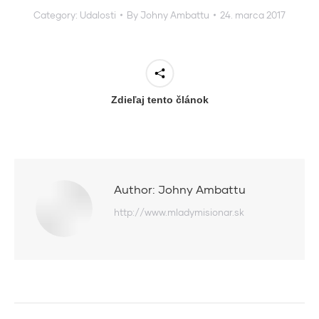
Category:
Udalosti
By
Johny Ambattu
24. marca 2017
Zdieľaj tento článok
Author:
Johny Ambattu
http://www.mladymisionar.sk
Post