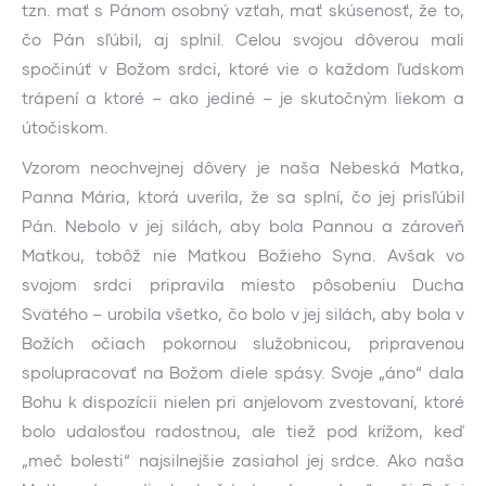
tzn. mať s Pánom osobný vzťah, mať skúsenosť, že to,
čo Pán sľúbil, aj splnil. Celou svojou dôverou mali
spočinúť v Božom srdci, ktoré vie o každom ľudskom
trápení a ktoré – ako jediné – je skutočným liekom a
útočiskom.
Vzorom neochvejnej dôvery je naša Nebeská Matka,
Panna Mária, ktorá uverila, že sa splní, čo jej prisľúbil
Pán. Nebolo v jej silách, aby bola Pannou a zároveň
Matkou, tobôž nie Matkou Božieho Syna. Avšak vo
svojom srdci pripravila miesto pôsobeniu Ducha
Svätého – urobila všetko, čo bolo v jej silách, aby bola v
Božích očiach pokornou služobnicou, pripravenou
spolupracovať na Božom diele spásy. Svoje „áno“ dala
Bohu k dispozícii nielen pri anjelovom zvestovaní, ktoré
bolo udalosťou radostnou, ale tiež pod krížom, keď
„meč bolesti“ najsilnejšie zasiahol jej srdce. Ako naša