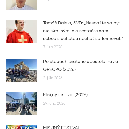
Tomáš Baleja, SVD: „Nesnažte sa byť
niekým iným, ale zostaňte sami
sebou s ochotou nechať sa formovať.“
7. júla 2026
Po stopách svätého apoštola Pavla –
GRÉCKO (2026)
2. júla 2026
Misijný festival (2026)
29. júna 2026
MISIJNÝ FESTIVAL