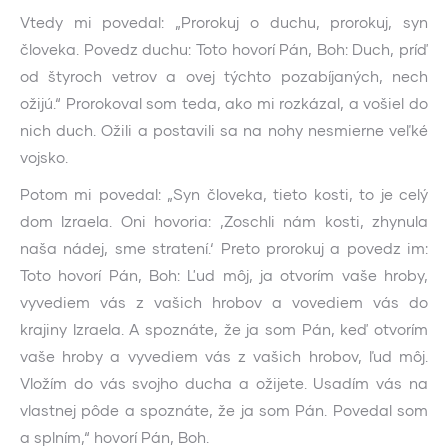
Vtedy mi povedal: „Prorokuj o duchu, prorokuj, syn
človeka. Povedz duchu: Toto hovorí Pán, Boh: Duch, príď
od štyroch vetrov a ovej týchto pozabíjaných, nech
ožijú.“ Prorokoval som teda, ako mi rozkázal, a vošiel do
nich duch. Ožili a postavili sa na nohy nesmierne veľké
vojsko.
Potom mi povedal: „Syn človeka, tieto kosti, to je celý
dom Izraela. Oni hovoria: ‚Zoschli nám kosti, zhynula
naša nádej, sme stratení.‘ Preto prorokuj a povedz im:
Toto hovorí Pán, Boh: Ľud môj, ja otvorím vaše hroby,
vyvediem vás z vašich hrobov a vovediem vás do
krajiny Izraela. A spoznáte, že ja som Pán, keď otvorím
vaše hroby a vyvediem vás z vašich hrobov, ľud môj.
Vložím do vás svojho ducha a ožijete. Usadím vás na
vlastnej pôde a spoznáte, že ja som Pán. Povedal som
a splním,“ hovorí Pán, Boh.