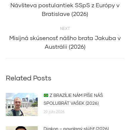
navigation
Návšteva postulantiek SSpS z Európy v
Previous
Bratislave (2026)
post:
NEXT
Misijná skúsenosť nášho brata Jakuba v
Next
Austrálii (2026)
post:
Related Posts
Z BRAZÍLIE NÁM PÍŠE NÁŠ
SPOLUBRÁT VAŠEK (2026)
29. júla 2026
Diakon – povolaný slúžiť (2026)