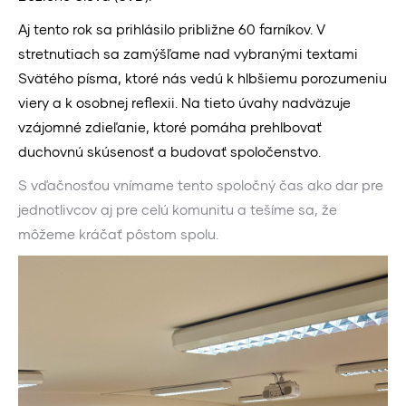
Aj tento rok sa prihlásilo približne 60 farníkov. V
stretnutiach sa zamýšľame nad vybranými textami
Svätého písma, ktoré nás vedú k hlbšiemu porozumeniu
viery a k osobnej reflexii. Na tieto úvahy nadväzuje
vzájomné zdieľanie, ktoré pomáha prehlbovať
duchovnú skúsenosť a budovať spoločenstvo.
S vďačnosťou vnímame tento spoločný čas ako dar pre
jednotlivcov aj pre celú komunitu a tešíme sa, že
môžeme kráčať pôstom spolu.