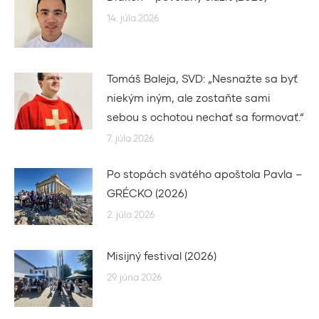
14. júla 2026
Tomáš Baleja, SVD: „Nesnažte sa byť
niekým iným, ale zostaňte sami
sebou s ochotou nechať sa formovať.“
7. júla 2026
Po stopách svätého apoštola Pavla –
GRÉCKO (2026)
2. júla 2026
Misijný festival (2026)
29. júna 2026