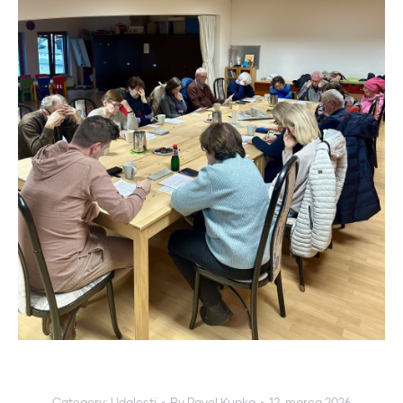
Category:
Udalosti
By
Pavol Kupka
12. marca 2026