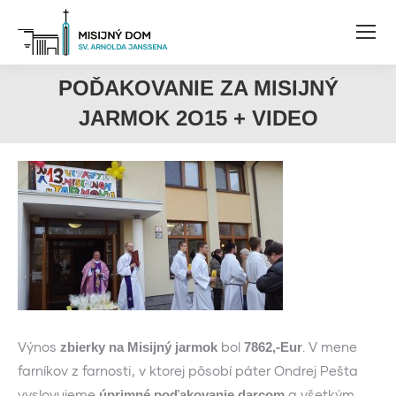
POĎAKOVANIE ZA MISIJNÝ
JARMOK 2O15 + VIDEO
Výnos
bol
. V mene
zbierky na Misijný jarmok
7862,-Eur
farníkov z farnosti, v ktorej pôsobí páter Ondrej Pešta
vyslovujeme
a všetkým
úprimné poďakovanie darcom