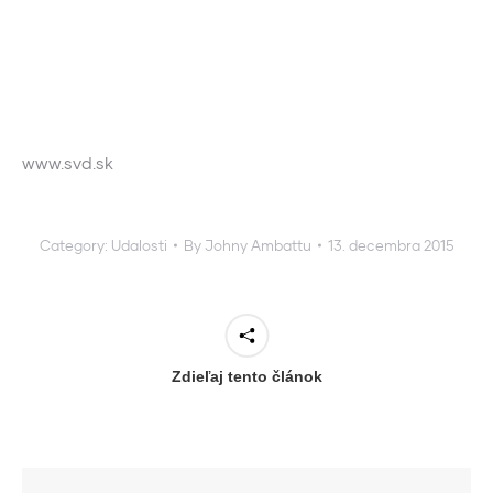
www.svd.sk
Category:
Udalosti
By
Johny Ambattu
13. decembra 2015
Zdieľaj tento článok