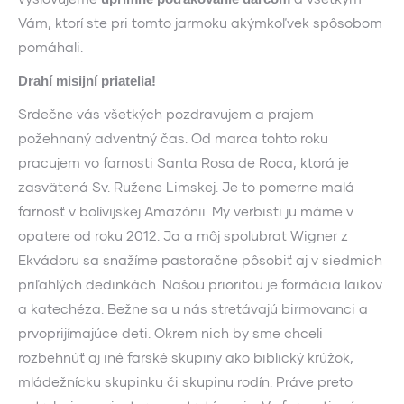
Vám, ktorí ste pri tomto jarmoku akýmkoľvek spôsobom
pomáhali.
Drahí misijní priatelia!
Srdečne vás všetkých pozdravujem a prajem
požehnaný adventný čas. Od marca tohto roku
pracujem vo farnosti Santa Rosa de Roca, ktorá je
zasvätená Sv. Ružene Limskej. Je to pomerne malá
farnosť v bolívijskej Amazónii. My verbisti ju máme v
opatere od roku 2012. Ja a môj spolubrat Wigner z
Ekvádoru sa snažíme pastoračne pôsobiť aj v siedmich
priľahlých dedinkách. Našou prioritou je formácia laikov
a katechéza. Bežne sa u nás stretávajú birmovanci a
prvoprijímajúce deti. Okrem nich by sme chceli
rozbehnúť aj iné farské skupiny ako biblický krúžok,
mládežnícku skupinku či skupinu rodín. Práve preto