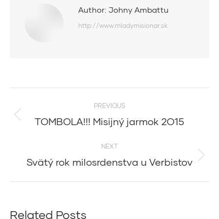
Author:
Johny Ambattu
http://www.mladymisionar.sk
Post
PREVIOUS
navigation
TOMBOLA!!! Misijný jarmok 2O15
Previous
post:
NEXT
Svätý rok milosrdenstva u Verbistov
Next
post:
Related Posts