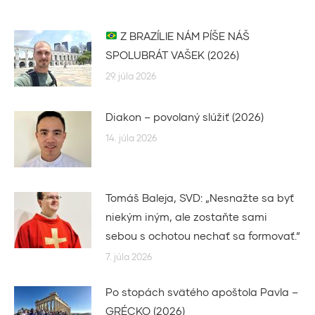
Z BRAZÍLIE NÁM PÍŠE NÁŠ
SPOLUBRÁT VAŠEK (2026)
29. júla 2026
Diakon – povolaný slúžiť (2026)
14. júla 2026
Tomáš Baleja, SVD: „Nesnažte sa byť
niekým iným, ale zostaňte sami
sebou s ochotou nechať sa formovať.“
7. júla 2026
Po stopách svätého apoštola Pavla –
GRÉCKO (2026)