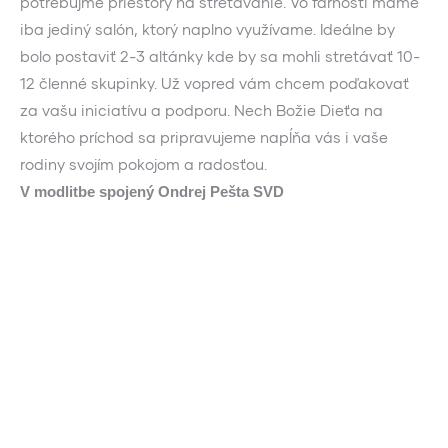
potrebujme priestory na stretávanie. Vo farnosti máme
iba jediný salón, ktorý naplno využívame. Ideálne by
bolo postaviť 2-3 altánky kde by sa mohli stretávať 10-
12 členné skupinky. Už vopred vám chcem poďakovať
za vašu iniciatívu a podporu. Nech Božie Dieťa na
ktorého príchod sa pripravujeme napĺňa vás i vaše
rodiny svojím pokojom a radosťou.
V modlitbe spojený Ondrej Pešta SVD