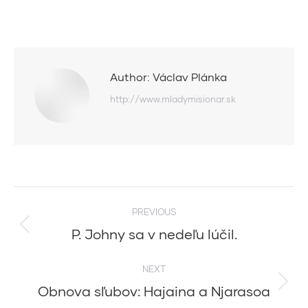
Author:
Václav Plánka
http://www.mladymisionar.sk
Post
PREVIOUS
navigation
P. Johny sa v nedeľu lúčil.
Previous
post:
NEXT
Obnova sľubov: Hajaina a Njarasoa
Next
post: