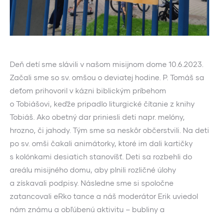
Deň detí sme slávili v našom misijnom dome 10.6.2023.
Začali sme so sv. omšou o deviatej hodine. P. Tomáš sa
deťom prihovoril v kázni biblickým príbehom
o Tobiášovi, keďže pripadlo liturgické čítanie z knihy
Tobiáš. Ako obetný dar priniesli deti napr. melóny,
hrozno, či jahody. Tým sme sa neskôr občerstvili. Na deti
po sv. omši čakali animátorky, ktoré im dali kartičky
s kolónkami desiatich stanovíšť. Deti sa rozbehli do
areálu misijného domu, aby plnili rozličné úlohy
a získavali podpisy. Následne sme si spoločne
zatancovali eRko tance a náš moderátor Erik uviedol
nám známu a obľúbenú aktivitu – bubliny a