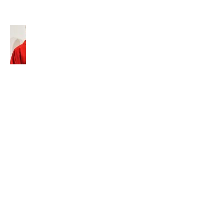
2026
Tomáš
Baleja,
SVD:
„Nesnažte
sa byť
niekým
iným, ale
zostaňte
sami
sebou s
ochotou
nechať sa
formovať.“
7. júla 2026