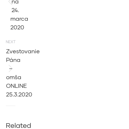
na
Previous
24.
post:
marca
2020
NEXT
Zvestovanie
Pána
–
Next
omša
post:
ONLINE
25.3.2020
Related