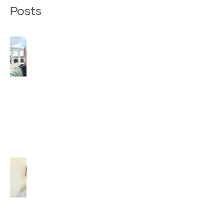
Posts
Z
BRAZÍLIE
NÁM PÍŠE
NÁŠ
SPOLUBRÁT
VAŠEK
(2026)
29. júla 2026
Diakon –
povolaný
slúžiť
(2026)
14. júla