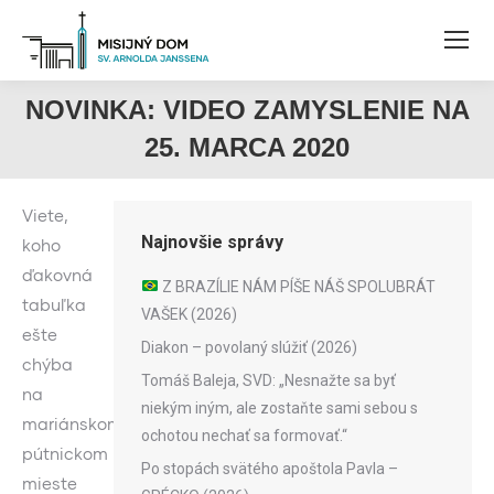
NOVINKA: VIDEO ZAMYSLENIE NA
25. MARCA 2020
Viete,
Najnovšie správy
koho
ďakovná
Z BRAZÍLIE NÁM PÍŠE NÁŠ SPOLUBRÁT
tabuľka
VAŠEK (2026)
ešte
Diakon – povolaný slúžiť (2026)
chýba
Tomáš Baleja, SVD: „Nesnažte sa byť
na
niekým iným, ale zostaňte sami sebou s
mariánskom
ochotou nechať sa formovať.“
pútnickom
Po stopách svätého apoštola Pavla –
mieste