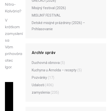
GRÉCKO (2026)
Nitra-
Misijný festival (2026)
Kalvária?
MISIJNÝ FESTIVAL
V
Detské misijné prázdniny (2026) –
krátkom
Prihlasovanie
zamyslení
sa
Vám
Archív správ
prihovára
otec
Duchovná obnova
(5)
Igor.
Kuchyna u Arnolda – recepty
(5)
Pozvánky
(17)
Udalosti
(406)
zamyslenia
(235)