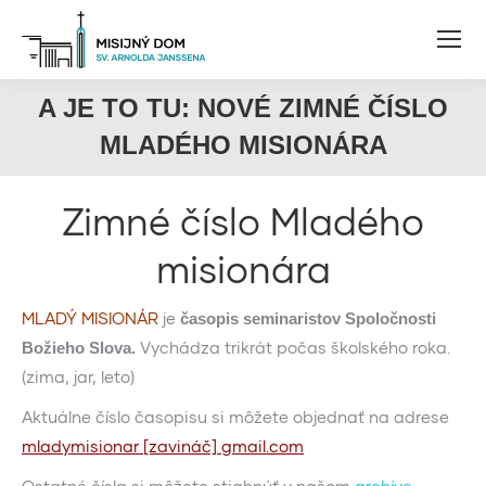
A JE TO TU: NOVÉ ZIMNÉ ČÍSLO
MLADÉHO MISIONÁRA
Zimné číslo Mladého
misionára
MLADÝ MISIONÁR
je
časopis seminaristov Spoločnosti
Vychádza trikrát počas školského roka.
Božieho Slova.
(zima, jar, leto)
Aktuálne číslo časopisu si môžete objednať na adrese
mladymisionar [zavináč] gmail.com
Ostatné čísla si môžete stiahnúť v našom
archíve