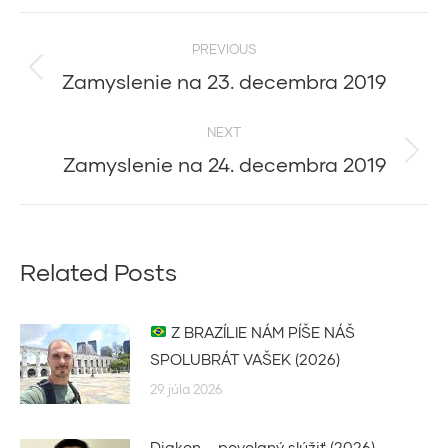
Post
PREVIOUS
navigation
Zamyslenie na 23. decembra 2019
Previous
post:
NEXT
Zamyslenie na 24. decembra 2019
Next
post:
Related Posts
Z BRAZÍLIE NÁM PÍŠE NÁŠ
SPOLUBRÁT VAŠEK (2026)
29. júla 2026
Diakon – povolaný slúžiť (2026)