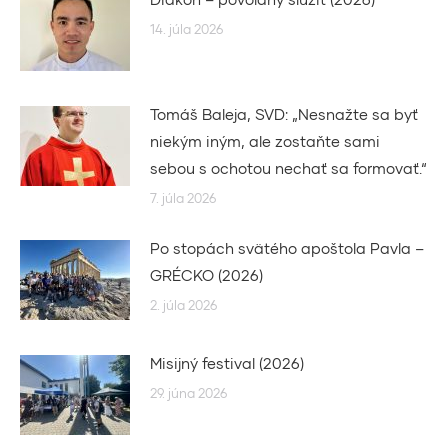
14. júla 2026
Tomáš Baleja, SVD: „Nesnažte sa byť
niekým iným, ale zostaňte sami
sebou s ochotou nechať sa formovať.“
7. júla 2026
Po stopách svätého apoštola Pavla –
GRÉCKO (2026)
2. júla 2026
Misijný festival (2026)
29. júna 2026