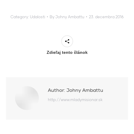
Category:
Udalosti
By
Johny Ambattu
23. decembra 2016
Zdieľaj tento článok
Author:
Johny Ambattu
http://www.mladymisionar.sk