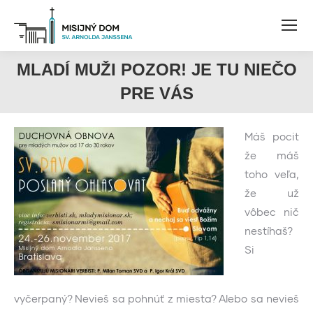
MLADÍ MUŽI POZOR! JE TU NIEČO
PRE VÁS
Máš pocit
že máš
toho veľa,
že už
vôbec nič
nestíhaš?
Si
vyčerpaný? Nevieš sa pohnúť z miesta? Alebo sa nevieš