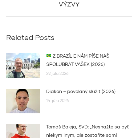
post:
VÝZVY
Related Posts
Z BRAZÍLIE NÁM PÍŠE NÁŠ
SPOLUBRÁT VAŠEK (2026)
29. júla 2026
Diakon – povolaný slúžiť (2026)
14. júla 2026
Tomáš Baleja, SVD: „Nesnažte sa byť
niekým iným, ale zostaňte sami