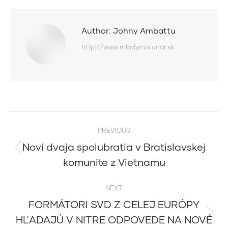
Author:
Johny Ambattu
http://www.mladymisionar.sk
Post
PREVIOUS
navigation
Noví dvaja spolubratia v Bratislavskej
Previous
komunite z Vietnamu
post:
NEXT
FORMÁTORI SVD Z CELEJ EURÓPY
HĽADAJÚ V NITRE ODPOVEDE NA NOVÉ
Next