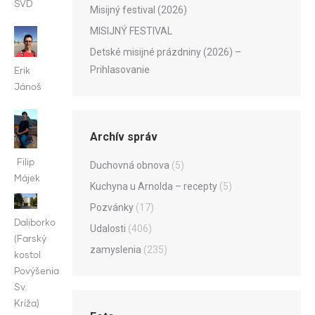
SVD
Misijný festival (2026)
MISIJNÝ FESTIVAL
Detské misijné prázdniny (2026) –
Prihlasovanie
Erik
Jánoš
Archív správ
Filip
Duchovná obnova
(5)
Májek
Kuchyna u Arnolda – recepty
(5)
Pozvánky
(17)
Daliborko
Udalosti
(406)
(Farský
zamyslenia
(235)
kostol
Povýšenia
Sv.
Kríža)