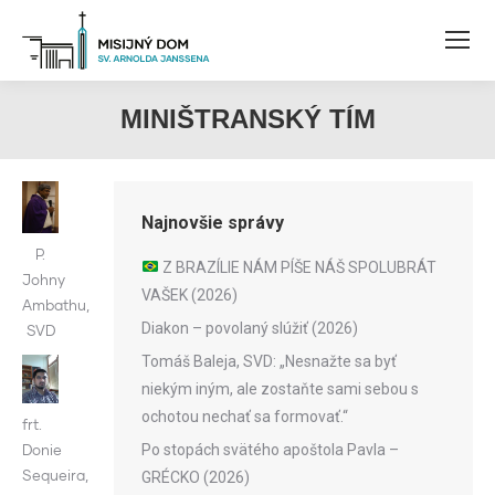
MINIŠTRANSKÝ TÍM
Najnovšie správy
P.
Z BRAZÍLIE NÁM PÍŠE NÁŠ SPOLUBRÁT
Johny
VAŠEK (2026)
Ambathu,
Diakon – povolaný slúžiť (2026)
SVD
Tomáš Baleja, SVD: „Nesnažte sa byť
niekým iným, ale zostaňte sami sebou s
ochotou nechať sa formovať.“
frt.
Po stopách svätého apoštola Pavla –
Donie
Sequeira,
GRÉCKO (2026)