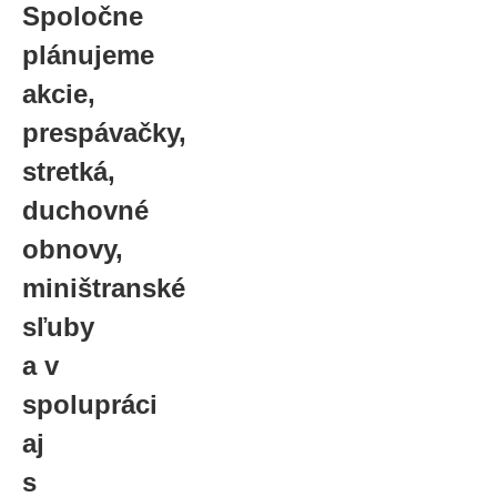
Spoločne
plánujeme
akcie,
prespávačky,
stretká,
duchovné
obnovy,
miništranské
sľuby
a v
spolupráci
aj
s