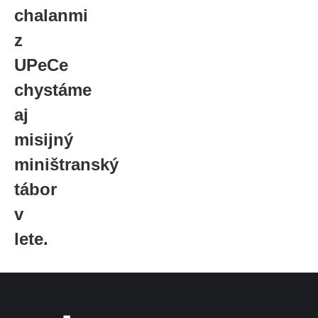
chalanmi
z
UPeCe
chystáme
aj
misijný
miništranský
tábor
v
lete.