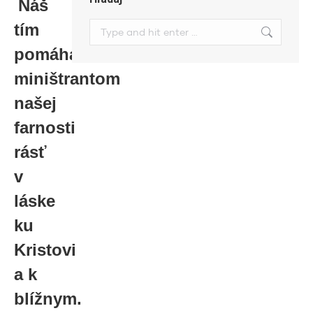
Náš
tím
Search:
pomáha
miništrantom
našej
farnosti
rásť
v
láske
ku
Kristovi
a k
blížnym.