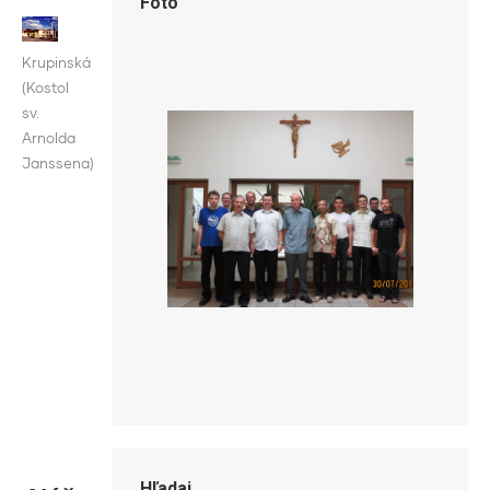
Foto
Krupinská
(Kostol
sv.
Arnolda
Janssena)
Hľadaj