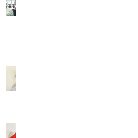
BRAZÍLIE
NÁM PÍŠE
NÁŠ
SPOLUBRÁT
VAŠEK
(2026)
29. júla 2026
Diakon –
povolaný
slúžiť
(2026)
14. júla
2026
Tomáš
Baleja,