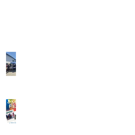
Pavla –
GRÉCKO
(2026)
2. júla
2026
Misijný
festival
(2026)
29. júna
2026
MISIJNÝ
FESTIVAL
24. júna
2026