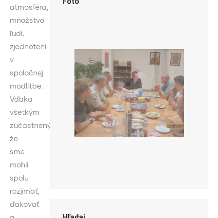
Foto
atmosféra,
množstvo
ľudí,
zjednotení
v
spoločnej
modlitbe.
Vďaka
všetkým
zúčastneným,
že
sme
mohli
spolu
rozjímať,
ďakovať
Hľadaj
a