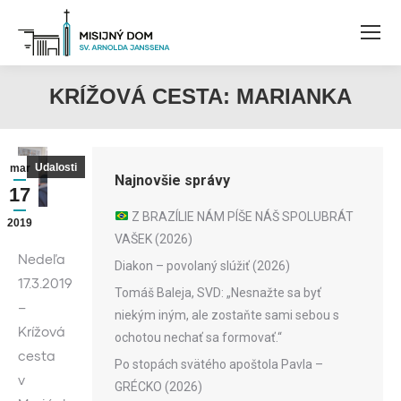
KRÍŽOVÁ CESTA: MARIANKA
Udalosti
mar
Najnovšie správy
17
Z BRAZÍLIE NÁM PÍŠE NÁŠ SPOLUBRÁT
2019
VAŠEK (2026)
Nedeľa
Diakon – povolaný slúžiť (2026)
17.3.2019
Tomáš Baleja, SVD: „Nesnažte sa byť
–
niekým iným, ale zostaňte sami sebou s
Krížová
ochotou nechať sa formovať.“
cesta
Po stopách svätého apoštola Pavla –
v
GRÉCKO (2026)