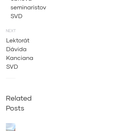
post:
seminaristov
SVD
NEXT
Lektorát
Dávida
Next
Kanciana
post:
SVD
Related
Posts
Z