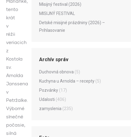
Mariánke,
Misijný festival (2026)
tento
MISIJNÝ FESTIVAL
krát
Detské misijné prázdniny (2026) –
v
Prihlasovanie
réžii
veriacich
z
Kostola
Archív správ
sv.
Duchovná obnova
(5)
Arnolda
Kuchyna u Arnolda – recepty
(5)
Janssena
Pozvánky
(17)
v
Udalosti
(406)
Petržalke.
Výborné
zamyslenia
(235)
slnečné
počasie,
silná