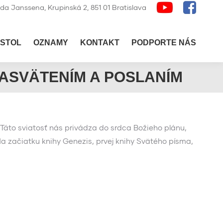
lda Janssena, Krupinská 2, 851 01 Bratislava
STOL
OZNAMY
KONTAKT
PODPORTE NÁS
ZASVÄTENÍM A POSLANÍM
Táto sviatosť nás privádza do srdca Božieho plánu,
Na začiatku knihy Genezis, prvej knihy Svätého písma,