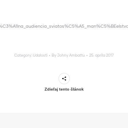
2/gener%C3%A1lna_audiencia_sviatos%C5%A5_man%C5%BEe
Category:
Udalosti
By
Johny Ambattu
25. apríla 2017
Zdieľaj tento článok