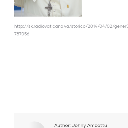
http://sk.radiovaticana.va/storico/2014/04/0
787056
Author:
Johny Ambattu