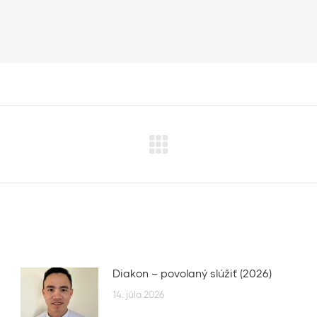
Next
post:
Diakon – povolaný slúžiť (2026)
14. júla 2026