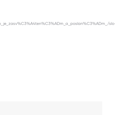
lstva_je_zasv%C3%A4ten%C3%ADm_a_poslan%C3%ADm_/slo