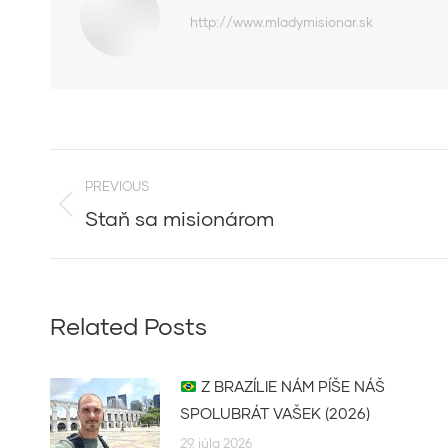
http://www.mladymisionar.sk
Post
PREVIOUS
navigation
Staň sa misionárom
Previous
post:
Related Posts
Z BRAZÍLIE NÁM PÍŠE NÁŠ
SPOLUBRÁT VAŠEK (2026)
29. júla 2026