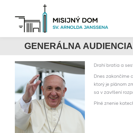
GENERÁLNA AUDIENCIA:
Drahí bratia a ses
Dnes zakončíme cy
ktorý je plánom zm
sa v zavŕšení roz
Plné znenie katec