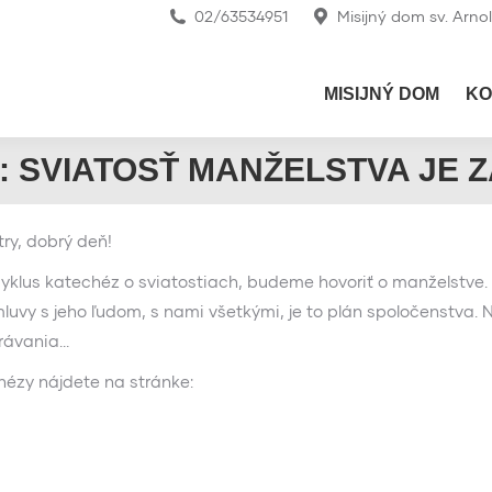
02/63534951
Misijný dom sv. Arno
MISIJNÝ DOM
KO
 SVIATOSŤ MANŽELSTVA JE 
try, dobrý deň!
klus katechéz o sviatostiach, budeme hovoriť o manželstve. 
luvy s jeho ľudom, s nami všetkými, je to plán spoločenstva. 
právania…
hézy nájdete na stránke: