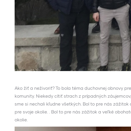
Ako žiť a neživoriť? To bola téma duchovnej obnovy pr
komunity. Niekedy cítiť strach z prípadných záujemcov,
sme si nechali kľudne všetkých. Bol to pre nás zážito
pre svoje okolie. . Bol to pre nás zážitok a veľké obo
okolie.