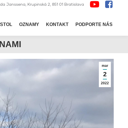
lda Janssena, Krupinská 2, 851 01 Bratislava
STOL
OZNAMY
KONTAKT
PODPORTE NÁS
NAMI
mar
2
2022