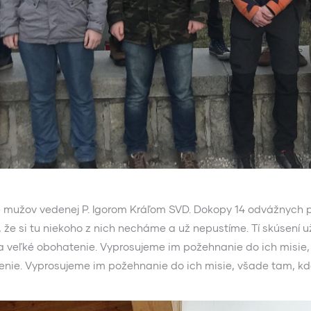
e mužov vedenej P. Igorom Kráľom SVD. Dokopy 14 odvážnych pr
 že si tu niekoho z nich necháme a už nepustíme. Tí skúsení už
k a veľké obohatenie. Vyprosujeme im požehnanie do ich misie
hatenie. Vyprosujeme im požehnanie do ich misie, všade tam, kd