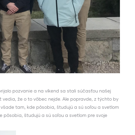
ijalo pozvanie a na víkend sa stali súčasťou našej
 vedia, že o to vôbec nejde. Ale popravde, z týchto by
, všade tam, kde pôsobia, študujú a sú soľou a svetlom
e pôsobia, študujú a sú soľou a svetlom pre svoje