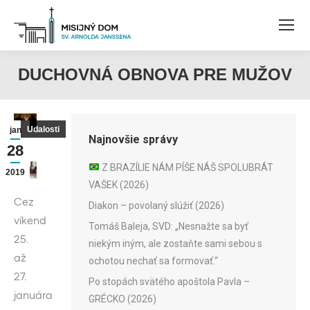
DUCHOVNÁ OBNOVA PRE MUŽOV
Udalosti
jan
Najnovšie správy
28
Z BRAZÍLIE NÁM PÍŠE NÁŠ SPOLUBRÁT
2019
VAŠEK (2026)
Cez
Diakon – povolaný slúžiť (2026)
víkend
Tomáš Baleja, SVD: „Nesnažte sa byť
25.
niekým iným, ale zostaňte sami sebou s
až
ochotou nechať sa formovať.“
27.
Po stopách svätého apoštola Pavla –
januára
GRÉCKO (2026)