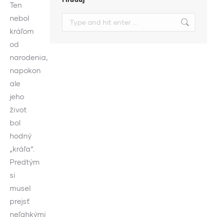
Ten
nebol
Search:
kráľom
od
narodenia,
napokon
ale
jeho
život
bol
hodný
„kráľa“.
Predtým
si
musel
prejsť
neľahkými