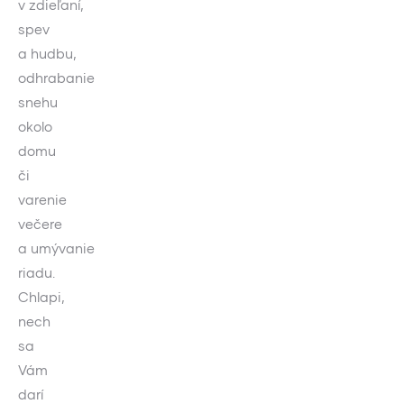
v zdieľaní,
spev
a hudbu,
odhrabanie
snehu
okolo
domu
či
varenie
večere
a umývanie
riadu.
Chlapi,
nech
sa
Vám
darí