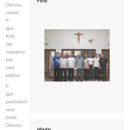
Foto
Obnovu
viedol
P.
Igor
Kráľ,
ale
zapojený
bol
celý
kláštor.
P.
Igor
predstavil
vzor
kráľa
Dávida.
Hľadaj