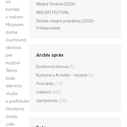
sa
Misijný festival (2026)
konala
MISIJNÝ FESTIVAL
v našom
Detské misijné prázdniny (2026) –
Misijnom
Prihlasovanie
dome
duchovná
obnova
Archív správ
pre
mužov!
Duchovná obnova
(5)
Téma
Kuchyna u Arnolda – recepty
(5)
bola
Pozvánky
(17)
Identita
Udalosti
(406)
muža
zamyslenia
(235)
s podtitulom
hľadanie
božej
vôle.