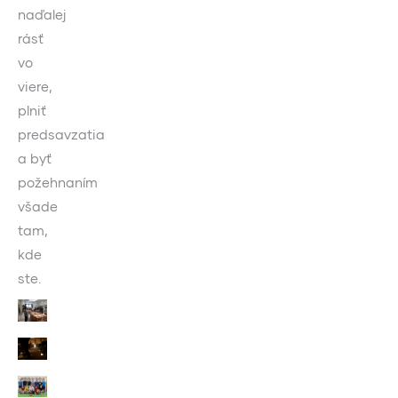
naďalej
rásť
vo
viere,
plniť
predsavzatia
a byť
požehnaním
všade
tam,
kde
ste.