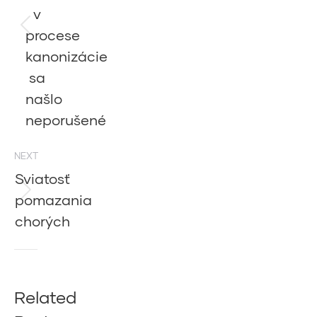
v
procese
Previous
post:
kanonizácie
sa
našlo
neporušené
NEXT
Sviatosť
pomazania
Next
post:
chorých
Related