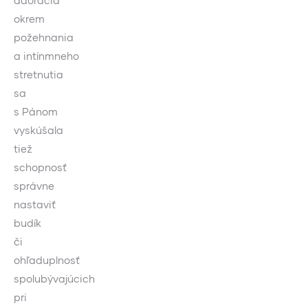
adorácia
okrem
požehnania
a intínmneho
stretnutia
sa
s Pánom
vyskúšala
tiež
schopnosť
správne
nastaviť
budík
či
ohľaduplnosť
spolubývajúcich
pri