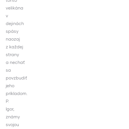
tohto
velikána
v
dejinách
spásy
naozaj
z každej
strany
a nechať
sa
povzbudiť
jeho
príkladom.
P.
Igor,
známy
svojou