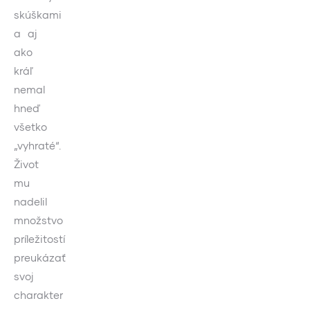
skúškami
a aj
ako
kráľ
nemal
hneď
všetko
„vyhraté“.
Život
mu
nadelil
množstvo
príležitostí
preukázať
svoj
charakter