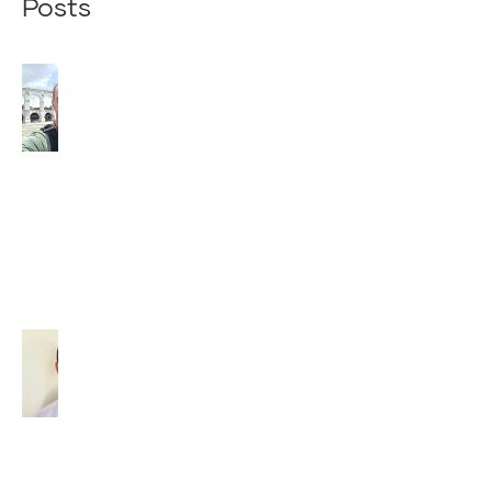
Posts
Z
BRAZÍLIE
NÁM PÍŠE
NÁŠ
SPOLUBRÁT
VAŠEK
(2026)
29. júla 2026
Diakon –
povolaný
slúžiť
(2026)
14. júla
2026