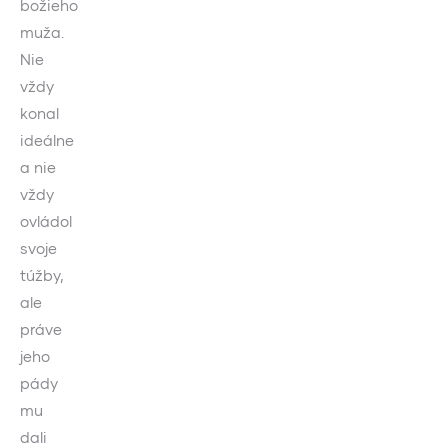
božieho
muža.
Nie
vždy
konal
ideálne
a nie
vždy
ovládol
svoje
túžby,
ale
práve
jeho
pády
mu
dali