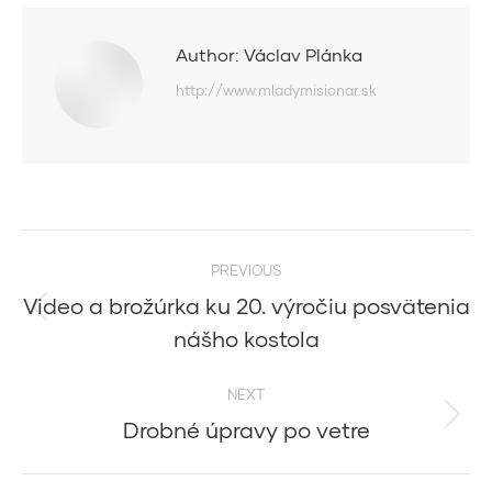
Author:
Václav Plánka
http://www.mladymisionar.sk
Post
PREVIOUS
navigation
Video a brožúrka ku 20. výročiu posvätenia
Previous
nášho kostola
post:
NEXT
Drobné úpravy po vetre
Next
post: