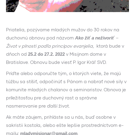
Priatelia, pozývame mladých mužov do 30 rokov na
duchovnú obnovu pod názvom
–
Ako žiť a neživoriť
Život v plnosti podľa princípov evanjelia,
ktorá bude v
dňoch od
v Misijnom dome v
25.2 do 27.2. 2022
Bratislave. Obnovu bude viesť P. Igor Kráľ SVD.
Príďte alebo odporučte tým, o ktorých viete, že majú
túžbu sa stíšiť, odpočinúť s Pánom a nabrať nové sily v
komunite mladých chalanov a seminaristov. Obnova je
príležitosťou pre duchovný rast a správne
nasmerovanie pre ďalší život.
Ak máte záujem, prihláste sa u nás, buď osobne v
sakristii kostola, alebo ešte lepšie prostredníctvom e-
mailu:
.
mladymisionar@gmail.com