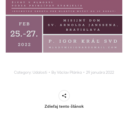
Category:
Udalosti
By
Václav Plánka
29. januára 2022
Zdieľaj tento článok