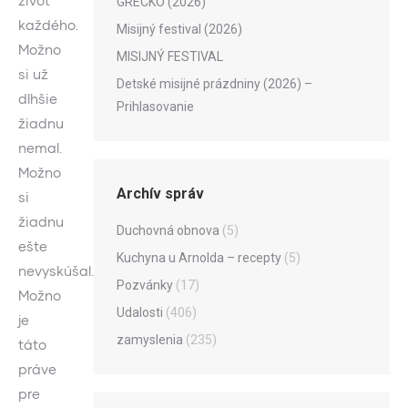
život
GRÉCKO (2026)
každého.
Misijný festival (2026)
Možno
MISIJNÝ FESTIVAL
si už
Detské misijné prázdniny (2026) –
dlhšie
Prihlasovanie
žiadnu
nemal.
Možno
Archív správ
si
žiadnu
Duchovná obnova
(5)
ešte
Kuchyna u Arnolda – recepty
(5)
nevyskúšal.
Pozvánky
(17)
Možno
Udalosti
(406)
je
zamyslenia
(235)
táto
práve
pre