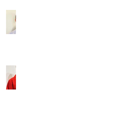
Diakon –
povolaný
slúžiť
(2026)
14. júla
2026
Tomáš
Baleja,
SVD:
„Nesnažte
sa byť
niekým
iným, ale
zostaňte
sami