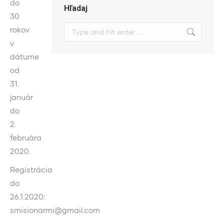
do
Hľadaj
30
Search:
rokov
v
dátume
od
31.
január
do
2.
februára
2020.
Registrácia
do
26.1.2020:
smisionarmi@gmail.com