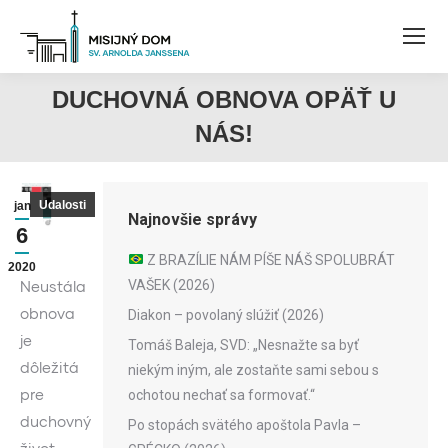
DUCHOVNÁ OBNOVA OPÄŤ U
NÁS!
Udalosti
jan
Najnovšie správy
6
Z BRAZÍLIE NÁM PÍŠE NÁŠ SPOLUBRÁT
2020
VAŠEK (2026)
Neustála
obnova
Diakon – povolaný slúžiť (2026)
je
Tomáš Baleja, SVD: „Nesnažte sa byť
dôležitá
niekým iným, ale zostaňte sami sebou s
pre
ochotou nechať sa formovať.“
duchovný
Po stopách svätého apoštola Pavla –