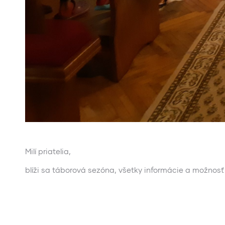
Milí priatelia,
blíži sa táborová sezóna, všetky informácie a možnosť