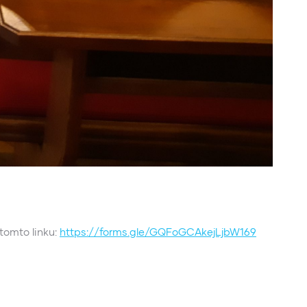
tomto linku:
https://forms.gle/GQFoGCAkejLjbW169