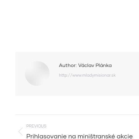
Author:
Václav Plánka
http://www.mladymisionar.sk
Post
PREVIOUS
navigation
Prihlasovanie na miništranské akcie
Previous