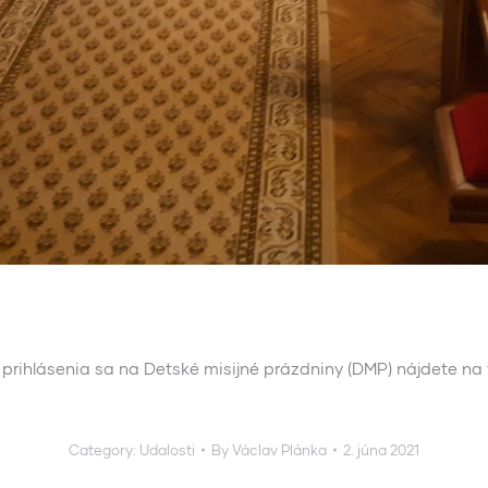
 prihlásenia sa na Detské misijné prázdniny (DMP) nájdete na 
Category:
Udalosti
By
Václav Plánka
2. júna 2021