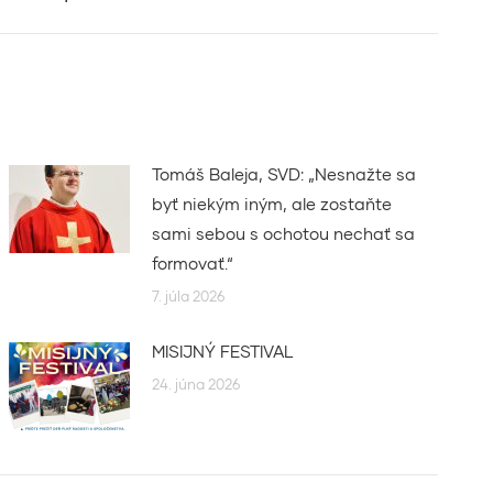
Tomáš Baleja, SVD: „Nesnažte sa
byť niekým iným, ale zostaňte
sami sebou s ochotou nechať sa
formovať.“
7. júla 2026
MISIJNÝ FESTIVAL
24. júna 2026