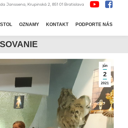
lda Janssena, Krupinská 2, 851 01 Bratislava
STOL
OZNAMY
KONTAKT
PODPORTE NÁS
ASOVANIE
jún
2
2021