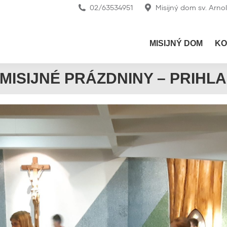
02/63534951
Misijný dom sv. Arno
MISIJNÝ DOM
KO
MISIJNÉ PRÁZDNINY – PRIHL