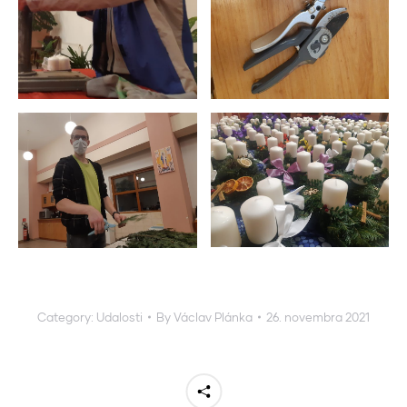
Category:
Udalosti
By
Václav Plánka
26. novembra 2021