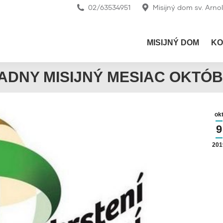
02/63534951
Misijný dom sv. Arno
MISIJNÝ DOM
KO
ADNY MISIJNÝ MESIAC OKTÓB
ok
9
201