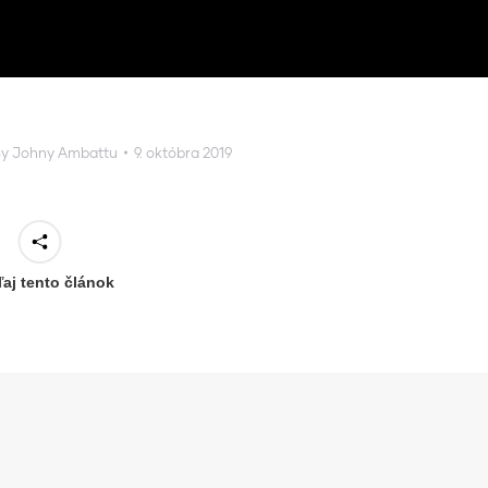
By
Johny Ambattu
9. októbra 2019
ľaj tento článok