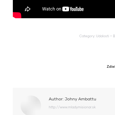
Category:
Udalosti
Zdie
Author:
Johny Ambattu
http://www.mladymisionar.sk