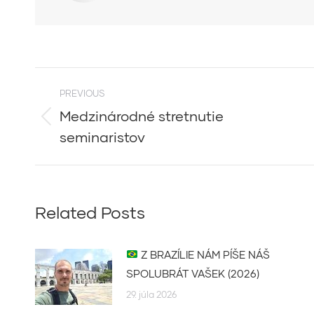
Post
PREVIOUS
navigation
Medzinárodné stretnutie
Previous
seminaristov
post:
Related Posts
Z BRAZÍLIE NÁM PÍŠE NÁŠ
SPOLUBRÁT VAŠEK (2026)
29. júla 2026