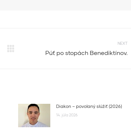
NEXT
Púť po stopách Benediktínov.
Next
post:
Diakon – povolaný slúžiť (2026)
14. júla 2026