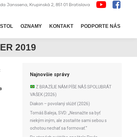
lda Janssena, Krupinská 2, 851 01 Bratislava
STOL
OZNAMY
KONTAKT
PODPORTE NÁS
ER 2019
t
Najnovšie správy
Z BRAZÍLIE NÁM PÍŠE NÁŠ SPOLUBRÁT
9
VAŠEK (2026)
Diakon – povolaný slúžiť (2026)
Tomáš Baleja, SVD: „Nesnažte sa byť
niekým iným, ale zostaňte sami sebou s
ochotou nechať sa formovať.“