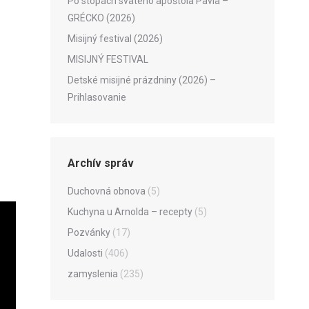
Po stopách svätého apoštola Pavla –
GRÉCKO (2026)
Misijný festival (2026)
MISIJNÝ FESTIVAL
Detské misijné prázdniny (2026) –
Prihlasovanie
Archív správ
Duchovná obnova
(5)
Kuchyna u Arnolda – recepty
(5)
Pozvánky
(17)
Udalosti
(406)
zamyslenia
(235)