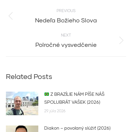
Post
PREVIOUS
navigation
Nedeľa Božieho Slova
Previous
post:
NEXT
Polročné vysvedčenie
Next
post:
Related Posts
Z BRAZÍLIE NÁM PÍŠE NÁŠ
SPOLUBRÁT VAŠEK (2026)
29. júla 2026
Diakon – povolaný slúžiť (2026)