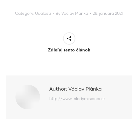
Category:
Udalosti
By
Václav Plánka
28. januára 2021
Zdieľaj tento článok
Author:
Václav Plánka
http://www.mladymisionar.sk