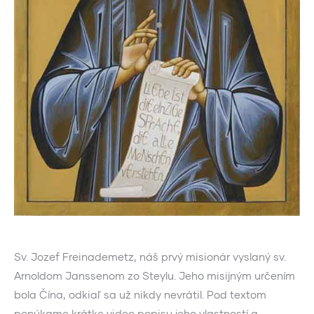
Sv. Jozef Freinademetz, náš prvý misionár vyslaný sv.
Arnoldom Janssenom zo Steylu. Jeho misijným určením
bola Čína, odkiaľ sa už nikdy nevrátil. Pod textom
ponúkame krátke video popisu jeho vlastností a