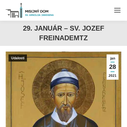
29. JANUÁR – SV. JOZEF
FREINADEMTZ
Udalosti
jan
28
2021