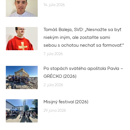
14. júla 2026
Tomáš Baleja, SVD: „Nesnažte sa byť
niekým iným, ale zostaňte sami
sebou s ochotou nechať sa formovať.“
7. júla 2026
Po stopách svätého apoštola Pavla –
GRÉCKO (2026)
2. júla 2026
Misijný festival (2026)
29. júna 2026