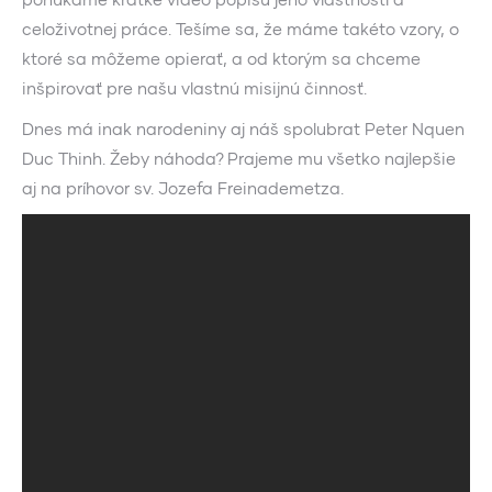
celoživotnej práce. Tešíme sa, že máme takéto vzory, o
ktoré sa môžeme opierať, a od ktorým sa chceme
inšpirovať pre našu vlastnú misijnú činnosť.
Dnes má inak narodeniny aj náš spolubrat Peter Nquen
Duc Thinh. Žeby náhoda? Prajeme mu všetko najlepšie
aj na príhovor sv. Jozefa Freinademetza.