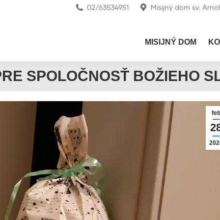
02/63534951
Misijný dom sv. Arno
MISIJNÝ DOM
KO
PRE SPOLOČNOSŤ BOŽIEHO S
fe
2
202