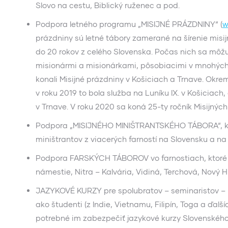
Slovo na cestu, Biblický ruženec a pod.
Podpora letného programu „MISIJNÉ PRÁZDNINY“ (
w
prázdniny sú letné tábory zamerané na šírenie misi
do 20 rokov z celého Slovenska. Počas nich sa môžu 
misionármi a misionárkami, pôsobiacimi v mnohých k
konali Misijné prázdniny v Košiciach a Trnave. Okre
v roku 2019 to bola služba na Luníku IX. v Košiciach
v Trnave. V roku 2020 sa koná 25-ty ročník Misijnýc
Podpora „MISIJNÉHO MINIŠTRANTSKÉHO TÁBORA“, ktorý
miništrantov z viacerých farností na Slovensku a na
Podpora FARSKÝCH TÁBOROV vo farnostiach, ktoré sp
námestie, Nitra – Kalvária, Vidiná, Terchová, Nový H
JAZYKOVÉ KURZY pre spolubratov – seminaristov – 
ako študenti (z Indie, Vietnamu, Filipín, Toga a ďalší
potrebné im zabezpečiť jazykové kurzy Slovenského