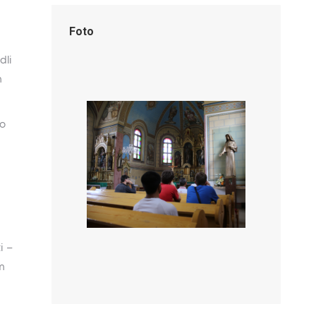
Foto
dli
m
ho
i –
m