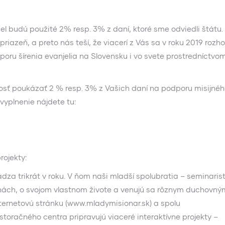
l budú použité 2% resp. 3% z daní, ktoré sme odviedli štátu.
riazeň, a preto nás teší, že viacerí z Vás sa v roku 2019 rozho
oru šírenia evanjelia na Slovensku i vo svete prostredníctvo
nosť poukázať 2 % resp. 3% z Vašich daní na podporu misijné
vyplnenie nájdete tu:
rojekty:
a trikrát v roku. V ňom naši mladší spolubratia – seminarist
jinách, o svojom vlastnom živote a venujú sa rôznym duchovný
ternetovú stránku (www.mladymisionar.sk) a spolu
toračného centra pripravujú viaceré interaktívne projekty –