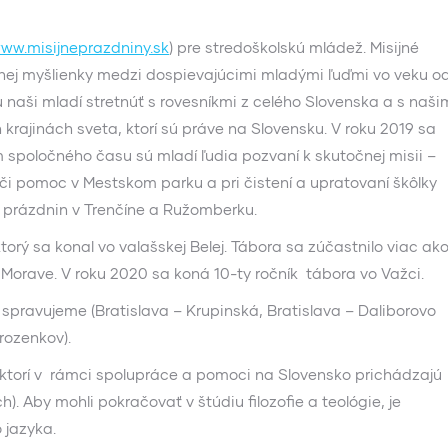
ww.misijneprazdniny.sk
) pre stredoškolskú mládež. Misijné
jnej myšlienky medzi dospievajúcimi mladými ľuďmi vo veku od
naši mladí stretnúť s rovesníkmi z celého Slovenska a s naši
rajinách sveta, ktorí sú práve na Slovensku. V roku 2019 sa
m spoločného času sú mladí ľudia pozvaní k skutočnej misii –
, či pomoc v Mestskom parku a pri čistení a upratovaní škôlky
h prázdnin v Trenčíne a Ružomberku.
 sa konal vo valašskej Belej. Tábora sa zúčastnilo viac ak
 Morave. V roku 2020 sa koná 10-ty ročník tábora vo Važci.
ravujeme (Bratislava – Krupinská, Bratislava – Daliborovo
rozenkov).
ktorí v rámci spolupráce a pomoci na Slovensko prichádzajú
ch). Aby mohli pokračovať v štúdiu filozofie a teológie, je
 jazyka.