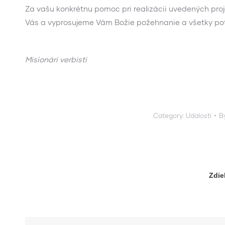
Za vašu konkrétnu pomoc pri realizácii uvedených pro
Vás a vyprosujeme Vám Božie požehnanie a všetky pot
Misionári verbisti
Category:
Udalosti
B
Zdie