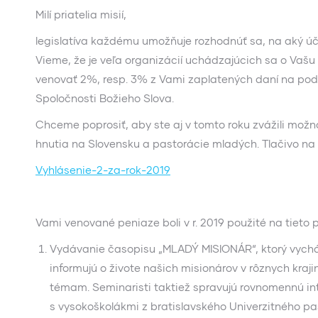
Milí priatelia misií,
legislatíva každému umožňuje rozhodnúť sa, na aký úče
Vieme, že je veľa organizácií uchádzajúcich sa o Vašu p
venovať 2%, resp. 3% z Vami zaplatených daní na podp
Spoločnosti Božieho Slova.
Chceme poprosiť, aby ste aj v tomto roku zvážili mož
hnutia na Slovensku a pastorácie mladých. Tlačivo na 
Vyhlásenie-2-za-rok-2019
Vami venované peniaze boli v r. 2019 použité na tieto p
Vydávanie časopisu „MLADÝ MISIONÁR“, ktorý vychádz
informujú o živote našich misionárov v rôznych kra
témam. Seminaristi taktiež spravujú rovnomennú in
s vysokoškolákmi z bratislavského Univerzitného pas