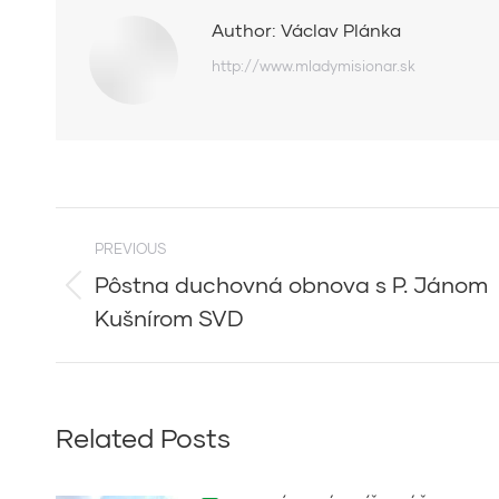
Author:
Václav Plánka
http://www.mladymisionar.sk
Post
PREVIOUS
navigation
Pôstna duchovná obnova s P. Jánom
Previous
Kušnírom SVD
post:
Related Posts