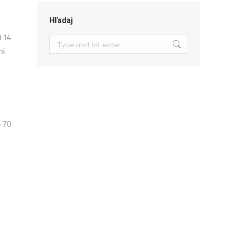
Hľadaj
 14
Search:
mi
o 70