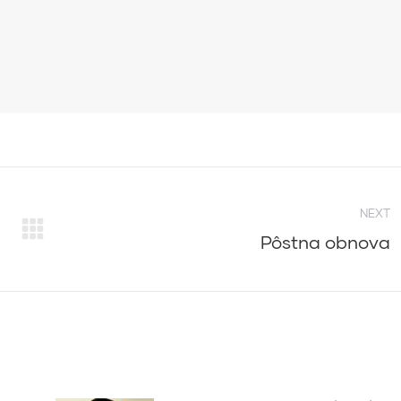
NEXT
Pôstna obnova
Next
post: