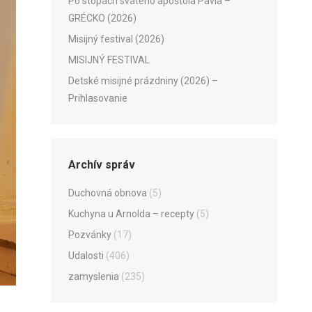
Po stopách svätého apoštola Pavla –
GRÉCKO (2026)
Misijný festival (2026)
MISIJNÝ FESTIVAL
Detské misijné prázdniny (2026) –
Prihlasovanie
Archív správ
Duchovná obnova
(5)
Kuchyna u Arnolda – recepty
(5)
Pozvánky
(17)
Udalosti
(406)
zamyslenia
(235)