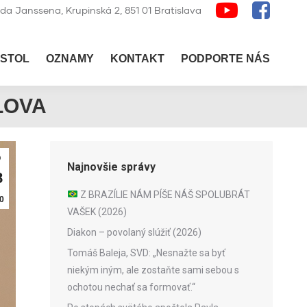
lda Janssena, Krupinská 2, 851 01 Bratislava
STOL
OZNAMY
KONTAKT
PODPORTE NÁS
LOVA
b
Najnovšie správy
8
Z BRAZÍLIE NÁM PÍŠE NÁŠ SPOLUBRÁT
0
VAŠEK (2026)
Diakon – povolaný slúžiť (2026)
Tomáš Baleja, SVD: „Nesnažte sa byť
niekým iným, ale zostaňte sami sebou s
ochotou nechať sa formovať.“