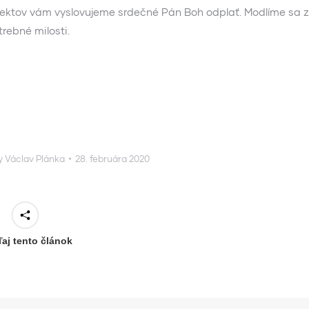
jektov vám vyslovujeme srdečné Pán Boh odplať. Modlíme sa 
rebné milosti.
y
Václav Plánka
28. februára 2020
ľaj tento článok