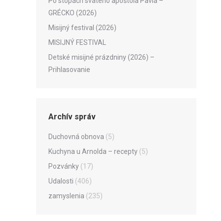
Po stopách svätého apoštola Pavla –
GRÉCKO (2026)
Misijný festival (2026)
MISIJNÝ FESTIVAL
Detské misijné prázdniny (2026) –
Prihlasovanie
Archív správ
Duchovná obnova
(5)
Kuchyna u Arnolda – recepty
(5)
Pozvánky
(17)
Udalosti
(406)
zamyslenia
(235)