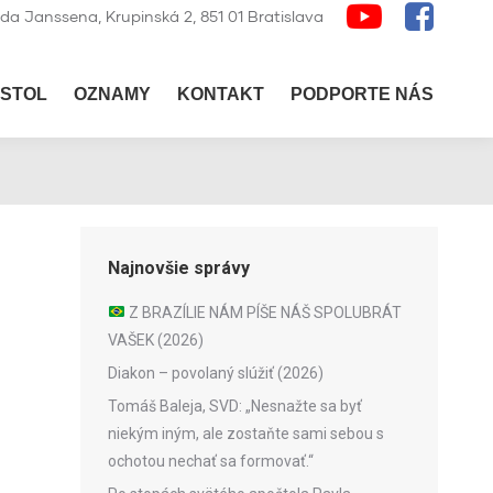
lda Janssena, Krupinská 2, 851 01 Bratislava
STOL
OZNAMY
KONTAKT
PODPORTE NÁS
Najnovšie správy
Z BRAZÍLIE NÁM PÍŠE NÁŠ SPOLUBRÁT
VAŠEK (2026)
Diakon – povolaný slúžiť (2026)
Tomáš Baleja, SVD: „Nesnažte sa byť
niekým iným, ale zostaňte sami sebou s
ochotou nechať sa formovať.“