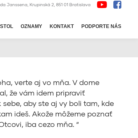
lda Janssena, Krupinská 2, 851 01 Bratislava
STOL
OZNAMY
KONTAKT
PODPORTE NÁS
oha, verte aj vo mňa. V dome
l, že vám idem pripraviť
ebe, aby ste aj vy boli tam, kde
, kam ideš. Akože môžeme poznať
Otcovi, iba cezo mňa. “