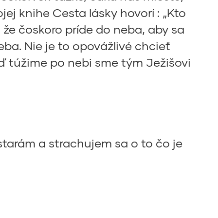
jej knihe Cesta lásky hovorí : „Kto
, že čoskoro príde do neba, aby sa
ba. Nie je to opovážlivé chcieť
ď túžime po nebi sme tým Ježišovi
 starám a strachujem sa o to čo je