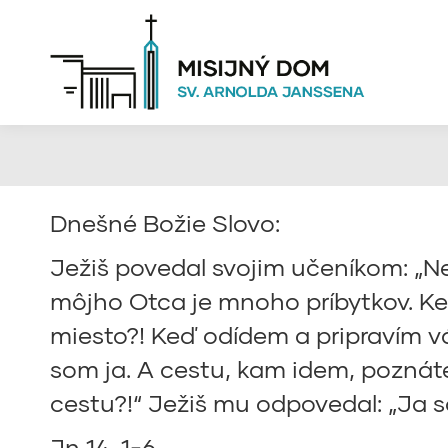
Dnešné Božie Slovo:
Ježiš povedal svojim učeníkom: „Ne
môjho Otca je mnoho príbytkov. Ke
miesto?! Keď odídem a pripravím vá
som ja. A cestu, kam idem, pozná
cestu?!“ Ježiš mu odpovedal: „Ja so
Jn 14, 1-6