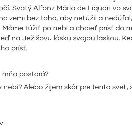
očí. Svätý Alfonz Mária de Liquori vo svo
 na zemi bez toho, aby netúžil a nedúfal
 Máme túžiť po nebi a chcieť prísť do ne
eď na Ježišovu lásku svojou láskou. Ke
ho prísť.
 o mňa postará?
v nebi? Alebo žijem skôr pre tento svet,
v