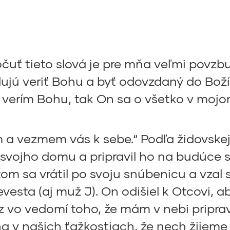
očuť tieto slová je pre mňa veľmi povz
dujú veriť Bohu a byť odovzdaný do Božíc
 verím Bohu, tak On sa o všetko v mojo
m a vezmem vás k sebe.“ Podľa židovskej
o svojho domu a pripravil ho na budúce
om sa vrátil po svoju snúbenicu a vzal s
vesta (aj muž J). On odišiel k Otcovi, ab
raz vo vedomí toho, že mám v nebi pripr
a v našich ťažkostiach, že nech žijeme