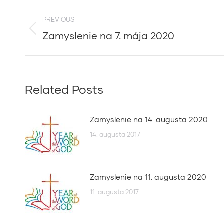
Post
PREVIOUS
navigation
Zamyslenie na 7. mája 2020
Previous
post:
Related Posts
Zamyslenie na 14. augusta 2020
14. augusta 2017
Zamyslenie na 11. augusta 2020
11. augusta 2017