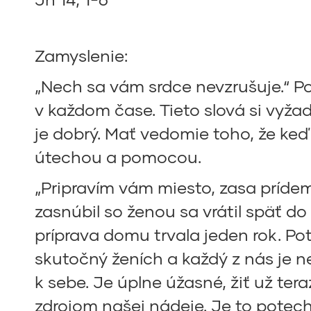
Zamyslenie:
„Nech sa vám srdce nevzrušuje.“ P
v každom čase. Tieto slová si vyža
je dobrý. Mať vedomie toho, že keď
útechou a pomocou.
„Pripravím vám miesto, zasa príde
zasnúbil so ženou sa vrátil späť d
príprava domu trvala jeden rok. Pot
skutočný ženích a každý z nás je ne
k sebe. Je úplne úžasné, žiť už te
zdrojom našej nádeje. Je to potech