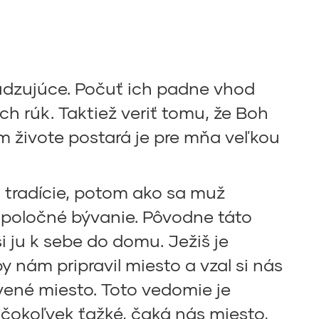
budzujúce. Počuť ich padne vhod
h rúk. Taktiež veriť tomu, že Boh
m živote postará je pre mňa veľkou
 tradície, potom ako sa muž
 spoločné bývanie. Pôvodne táto
i ju k sebe do domu. Ježiš je
y nám pripravil miesto a vzal si nás
avené miesto. Toto vedomie je
 čokoľvek ťažké, čaká nás miesto,