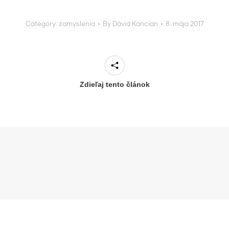
Category:
zamyslenia
By
Dávid Kancian
8. mája 2017
Zdieľaj tento článok