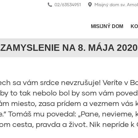
02/63534951
Misijný dom sv. Arno
MISIJNÝ DOM
KO
ZAMYSLENIE NA 8. MÁJA 2020
ch sa vám srdce nevzrušuje! Veríte v B
by to tak nebolo bol by som vám poveda
m miesto, zasa prídem a vezmem vás k s
te.“ Tomáš mu povedal: „Pane, nevieme
m cesta, pravda a život. Nik nepríde k 