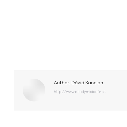
Author:
Dávid Kancian
http://www.mladymisionár.sk