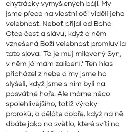
chytrácky vymyšlených bájí. My
jsme přece na vlastní oči viděli jeho
velebnost. Neboť přijal od Boha
Otce čest a slávu, když o něm
vznešená Boží velebnost promluvila
tato slova: `To je můj milovaný Syn,
v něm já mám zalíbení.‘ Ten hlas
přicházel z nebe a my jsme ho
slyšeli, když jsme s ním byli na
posvátné hoře. Ale máme něco
spolehlivějšího, totiž výroky
proroků, a děláte dobře, když na ně
dbáte jako na světlo, které svítí na