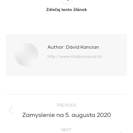
Zdieľaj tento článok
Author:
Dávid Kancian
http://www.mladymisionár.sk
Post
PREVIOUS
navigation
Zamyslenie na 5. augusta 2020
Previous
post:
NEXT