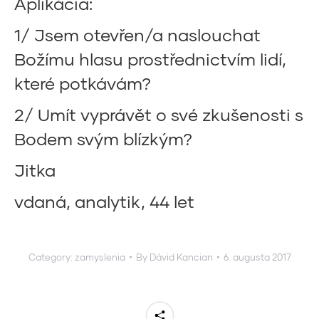
Aplikácia:
1/ Jsem otevřen/a naslouchat
Božímu hlasu prostřednictvím lidí,
které potkávám?
2/ Umít vyprávět o své zkušenosti s
Bodem svým blízkým?
Jitka
vdaná, analytik, 44 let
Category:
zamyslenia
By
Dávid Kancian
6. augusta 2017