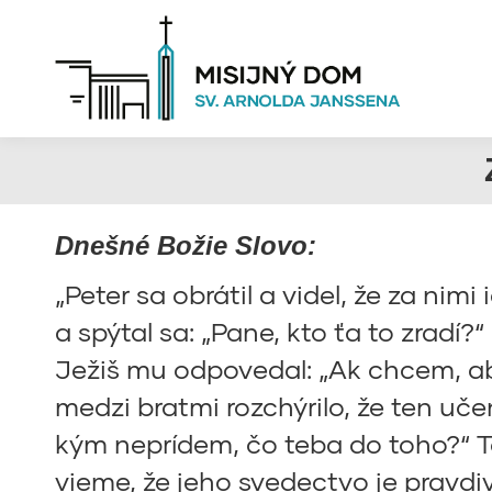
Dnešné Božie Slovo:
„Peter sa obrátil a videl, že za nimi
a spýtal sa: „Pane, kto ťa to zradí?
Ježiš mu odpovedal: „Ak chcem, ab
medzi bratmi rozchýrilo, že ten uče
kým neprídem, čo teba do toho?“ To
vieme, že jeho svedectvo je pravdi