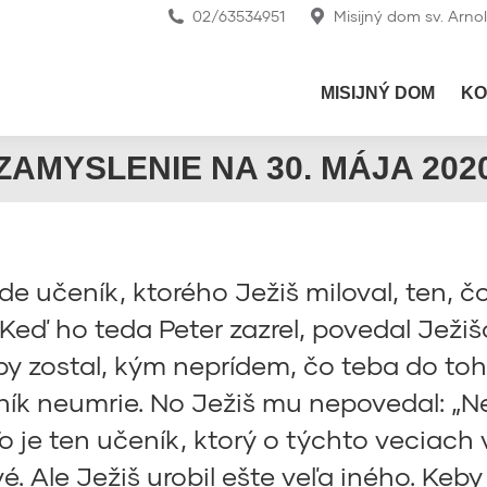
02/63534951
Misijný dom sv. Arno
MISIJNÝ DOM
KO
ZAMYSLENIE NA 30. MÁJA 202
 ide učeník, ktorého Ježiš miloval, ten, č
“ Keď ho teda Peter zazrel, povedal Ježi
y zostal, kým neprídem, čo teba do toh
ník neumrie. No Ježiš mu nepovedal: „Ne
 je ten učeník, ktorý o týchto veciach 
vé. Ale Ježiš urobil ešte veľa iného. Ke