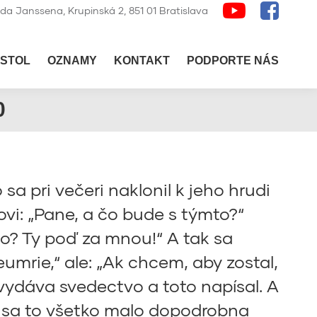
lda Janssena, Krupinská 2, 851 01 Bratislava
STOL
OZNAMY
KONTAKT
PODPORTE NÁS
0
o sa pri večeri naklonil k jeho hrudi
šovi: „Pane, a čo bude s týmto?“
o? Ty poď za mnou!“ A tak sa
umrie,“ ale: „Ak chcem, aby zostal,
vydáva svedectvo a toto napísal. A
by sa to všetko malo dopodrobna