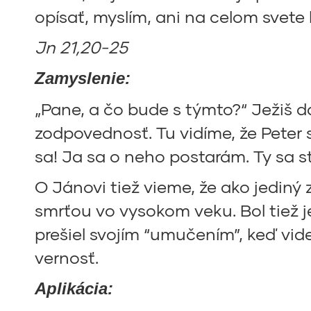
opísať, myslím, ani na celom svete 
Jn 21,20-25
Zamyslenie:
„Pane, a čo bude s týmto?“ Ježiš d
zodpovednosť. Tu vidíme, že Peter 
sa! Ja sa o neho postarám. Ty sa s
O Jánovi tiež vieme, že ako jediný
smrťou vo vysokom veku. Bol tiež j
prešiel svojím “umučením”, keď vid
vernosť.
Aplikácia: