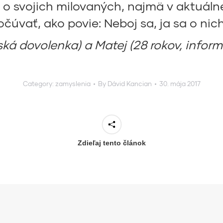
o svojich milovaných, najmä v aktuálnej
očúvať, ako povie: Neboj sa, ja sa o ni
ká dovolenka) a Matej (28 rokov, inform
Category:
zamyslenia
By
Dávid Kancian
30. mája 2017
Zdieľaj tento článok