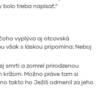
 bolo treba napísať.“
 čoho vyplýva aj otcovská
mu však s láskou pripomína: Neboj
j smrti a zomrel prirodzenou
m krížom. Možno práve tam si
žno takto ho Ježiš odmenil za jeho