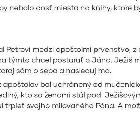
by nebolo dosť miesta na knihy, ktoré by
al Petrovi medzi apoštolmi prvenstvo, z
sa týmto chcel postarať o Jána. Ježiš 
taraj sám o seba a nasleduj ma.
 z apoštolov bol uchránený od mučenícke
ediný, kto so ženami stál pod Ježišový
el trpieť svojho milovaného Pána. A mo