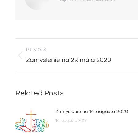
Post
PREVIOUS
navigation
Zamyslenie na 29. mája 2020
Previous
post:
Related Posts
Zamyslenie na 14. augusta 2020
14. augusta 2017