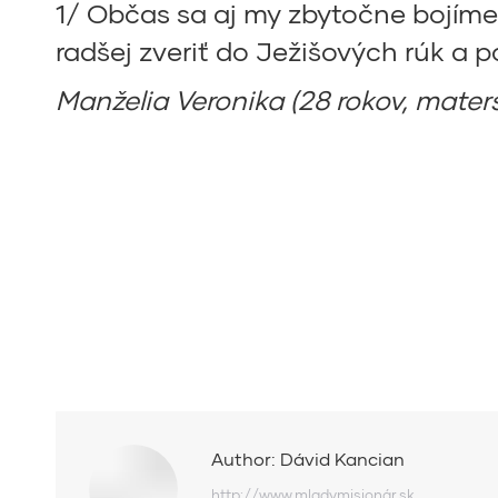
1/ Občas sa aj my zbytočne bojíme 
radšej zveriť do Ježišových rúk a p
Manželia Veronika (28 rokov, maters
Author:
Dávid Kancian
http://www.mladymisionár.sk