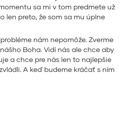
 momentu sa mi v tom predmete už
to len preto, že som sa mu úplne
a v probléme nám nepomôže. Zverme
ť nášho Boha. Vidí nás ale chce aby
je a chce pre nás len to najlepšie
vládli. A keď budeme kráčať s ním