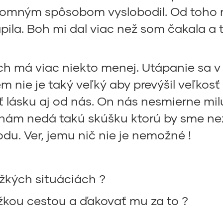
romným spôsobom vyslobodil. Od toho
ápila. Boh mi dal viac než som čakala a 
 ich má viac niekto menej. Utápanie s
m nie je taký veľký aby prevýšil veľkos
 lásku aj od nás. On nás nesmierne milu
nám nedá takú skúšku ktorú by sme nez
du. Ver, jemu nič nie je nemožné !
žkých situáciách ?
žkou cestou a ďakovať mu za to ?