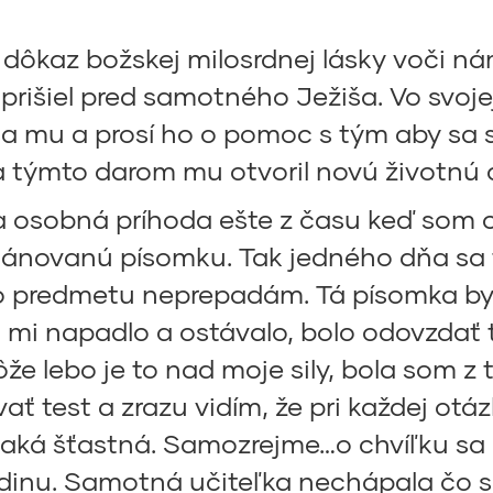
ý dôkaz božskej milosrdnej lásky voči n
išiel pred samotného Ježiša. Vo svoje
mu a prosí ho o pomoc s tým aby sa sta
o a týmto darom mu otvoril novú životnú 
a osobná príhoda ešte z času keď som c
eplánovanú písomku. Tak jedného dňa sa t
ho predmetu neprepadám. Tá písomka by 
i napadlo a ostávalo, bolo odovzdať t
e lebo je to nad moje sily, bola som z 
 test a zrazu vidím, že pri každej otá
ká šťastná. Samozrejme…o chvíľku sa zis
dinu. Samotná učiteľka nechápala čo sa