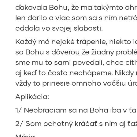
ďakovala Bohu, že ma takýmto oh
len darilo a viac som sa s ním netr
oddala vo svojej slabosti.
Každý má nejaké trápenie, niekto
sa Bohu s dôverou že žiadny problé
sme mu to sami povedali, chce cítiť
aj keď to často nechápeme. Nikdy 
vždy to prinesie omnoho väčšiu úro
Aplikácia:
1/ Neobraciam sa na Boha iba v ťa
2/ Som ochotný kráčať s ním aj ťa
Mária