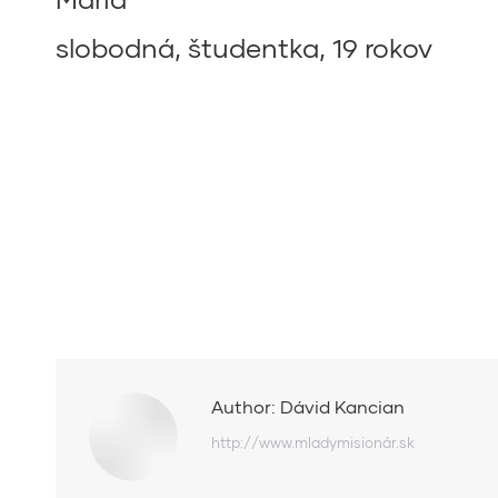
slobodná, študentka, 19 rokov
Author:
Dávid Kancian
http://www.mladymisionár.sk