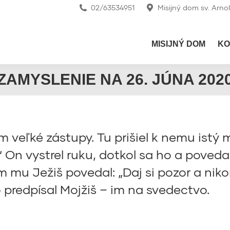
02/63534951
Misijný dom sv. Arno
MISIJNÝ DOM
KO
ZAMYSLENIE NA 26. JÚNA 202
ním veľké zástupy. Tu prišiel k nemu istý
“ On vystrel ruku, dotkol sa ho a poveda
mu Ježiš povedal: „Daj si pozor a nik
 predpísal Mojžiš – im na svedectvo.