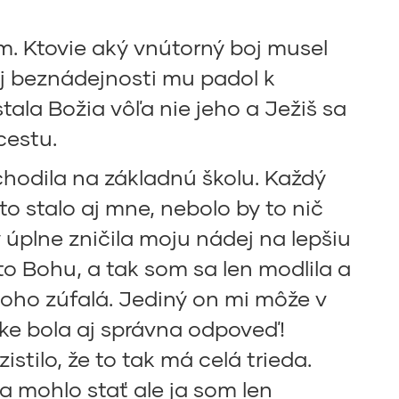
ám. Ktovie aký vnútorný boj musel
j beznádejnosti mu padol k
la Božia vôľa nie jeho a Ježiš sa
cestu.
hodila na základnú školu. Každý
o stalo aj mne, nebolo by to nič
úplne zničila moju nádej na lepšiu
o Bohu, a tak som sa len modlila a
toho zúfalá. Jediný on mi môže v
zke bola aj správna odpoveď!
tilo, že to tak má celá trieda.
 mohlo stať ale ja som len