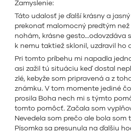
Zamyslenie:
Táto udalosť je ďalší krásny a jasn
prekonať malomocný predtým než pr
nohám, krásne gesto…odovzdáva sa 
k nemu taktiež sklonil, uzdravil h
Pri tomto príbehu mi napadla jedn
asi zažil tú situáciu keď dostal n
zlé, kebyže som pripravená a z to
známku. V tom momente jediné čo m
prosila Boha nech mi s týmto pomôž
tomto pomôcť. Začala som vyplňovať
Nevedela som prečo ale bola som ta
Písomka sa presunula na ďalšiu ho