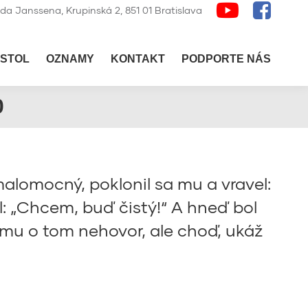
lda Janssena, Krupinská 2, 851 01 Bratislava
STOL
OZNAMY
KONTAKT
PODPORTE NÁS
0
 malomocný, poklonil sa mu a vravel:
l: „Chcem, buď čistý!“ A hneď bol
omu o tom nehovor, ale choď, ukáž