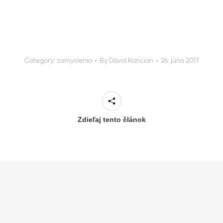
Category:
zamyslenia
By
Dávid Kancian
26. júna 2017
Zdieľaj tento článok