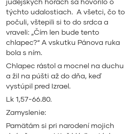
judejských horách sa hovorilo o
týchto udalostiach. A všetci, čo to
počuli, vštepili si to do srdca a
vraveli: „Čím len bude tento
chlapec?“ A vskutku Pánova ruka
bola s ním.
Chlapec rástol a mocnel na duchu
a žil na púšti až do dňa, keď
vystúpil pred Izrael.
Lk 1,57-66.80.
Zamyslenie:
Pamätám si pri narodení mojich