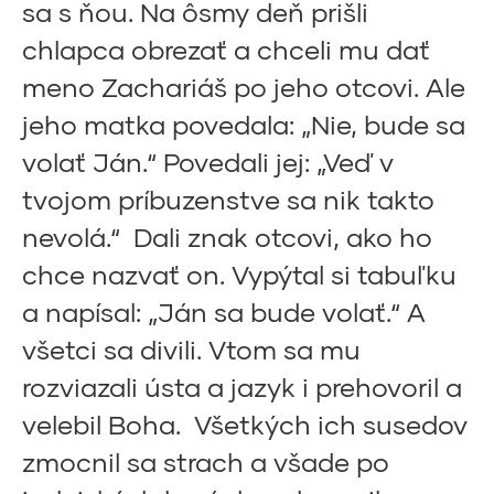
sa s ňou. Na ôsmy deň prišli
chlapca obrezať a chceli mu dať
meno Zachariáš po jeho otcovi. Ale
jeho matka povedala: „Nie, bude sa
volať Ján.“ Povedali jej: „Veď v
tvojom príbuzenstve sa nik takto
nevolá.“ Dali znak otcovi, ako ho
chce nazvať on. Vypýtal si tabuľku
a napísal: „Ján sa bude volať.“ A
všetci sa divili. Vtom sa mu
rozviazali ústa a jazyk i prehovoril a
velebil Boha. Všetkých ich susedov
zmocnil sa strach a všade po