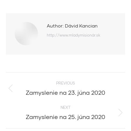
Author:
Dávid Kancian
http://www.mladymisionár.sk
Post
PREVIOUS
navigation
Zamyslenie na 23. júna 2020
Previous
post:
NEXT
Zamyslenie na 25. júna 2020
Next
post: