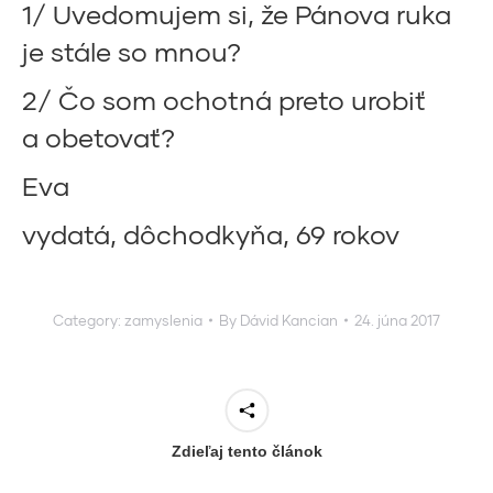
1/ Uvedomujem si, že Pánova ruka
je stále so mnou?
2/ Čo som ochotná preto urobiť
a obetovať?
Eva
vydatá, dôchodkyňa, 69 rokov
Category:
zamyslenia
By
Dávid Kancian
24. júna 2017
Zdieľaj tento článok