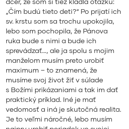
dcér, že som si tiež kládla otázku:
„Čím budú tieto deti?“ Po prijatí ich
sv. krstu som sa trochu upokojila,
lebo som pochopila, že Pánova
ruka bude s nimi a bude ich
sprevádzať…, ale ja spolu s mojim
manželom musím preto urobiť
maximum – to znamená, že
musíme svoj život žiť v súlade
s Božími prikázaniami a tak im dať
praktický príklad. Iné je mať
vedomosť a iná je skutočná realita.
Je to veľmi náročné, lebo musím
najprv urobiť poriadok vo svojej